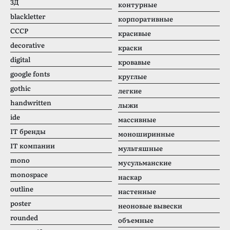
3Д
контурные
blackletter
корпоративные
CCCР
красивые
decorative
краски
digital
кровавые
google fonts
круглые
gothic
легкие
handwritten
лыжи
ide
массивные
IT бренды
моноширинные
IT компании
мультяшные
mono
мусульманские
monospace
наскар
outline
настенные
poster
неоновые вывески
rounded
объемные