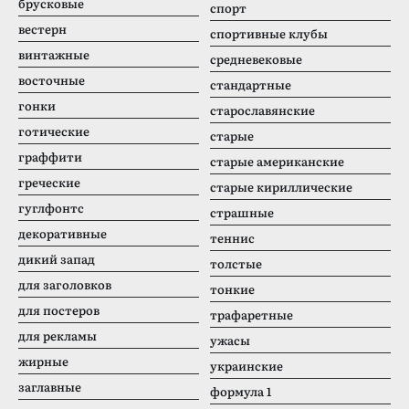
брусковые
спорт
вестерн
спортивные клубы
винтажные
средневековые
восточные
стандартные
гонки
старославянские
готические
старые
граффити
старые американские
греческие
старые кириллические
гуглфонтс
страшные
декоративные
теннис
дикий запад
толстые
для заголовков
тонкие
для постеров
трафаретные
для рекламы
ужасы
жирные
украинские
заглавные
формула 1