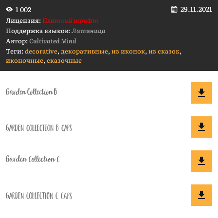
29.11.2021
1 002
Лицензия:
Платный шрифт
Поддержка языков:
Латиница
Автор:
Cultivated Mind
Теги:
decorative
,
декоративные
,
из иконок
,
из сказок
,
иконочные
,
сказочные