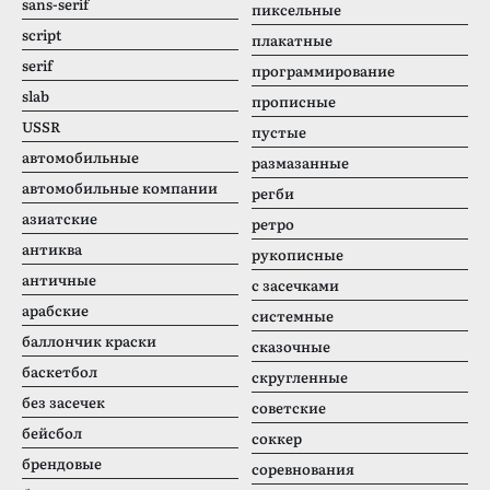
sans-serif
пиксельные
script
плакатные
serif
программирование
slab
прописные
USSR
пустые
автомобильные
размазанные
автомобильные компании
регби
азиатские
ретро
антиква
рукописные
античные
с засечками
арабские
системные
баллончик краски
сказочные
баскетбол
скругленные
без засечек
советские
бейсбол
соккер
брендовые
соревнования