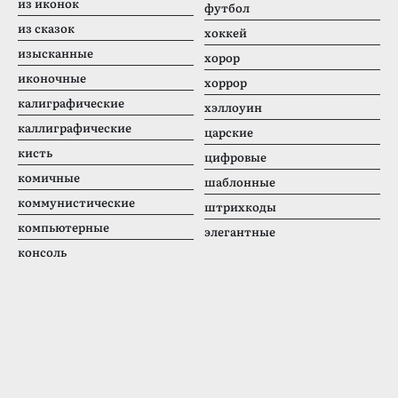
из иконок
футбол
из сказок
хоккей
изысканные
хорор
иконочные
хоррор
калиграфические
хэллоуин
каллиграфические
царские
кисть
цифровые
комичные
шаблонные
коммунистические
штрихкоды
компьютерные
элегантные
консоль