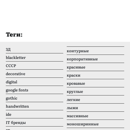
Теги:
3Д
контурные
blackletter
корпоративные
CCCР
красивые
decorative
краски
digital
кровавые
google fonts
круглые
gothic
легкие
handwritten
лыжи
ide
массивные
IT бренды
моноширинные