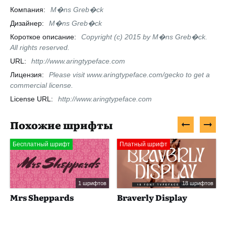
Компания:
M�ns Greb�ck
Дизайнер:
M�ns Greb�ck
Короткое описание:
Copyright (c) 2015 by M�ns Greb�ck.
All rights reserved.
URL:
http://www.aringtypeface.com
Лицензия:
Please visit www.aringtypeface.com/gecko to get a
commercial license.
License URL:
http://www.aringtypeface.com
Похожие шрифты
Бесплатный шрифт
Платный шрифт
1 шрифтов
18 шрифтов
Mrs Sheppards
Braverly Display