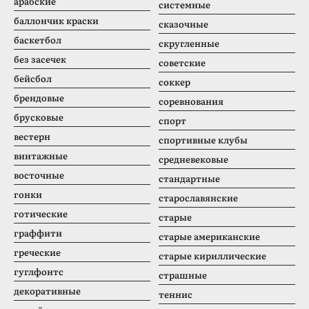
арабские
системные
баллончик краски
сказочные
баскетбол
скругленные
без засечек
советские
бейсбол
соккер
брендовые
соревнования
брусковые
спорт
вестерн
спортивные клубы
винтажные
средневековые
восточные
стандартные
гонки
старославянские
готические
старые
граффити
старые американские
греческие
старые кириллические
гуглфонтс
страшные
декоративные
теннис