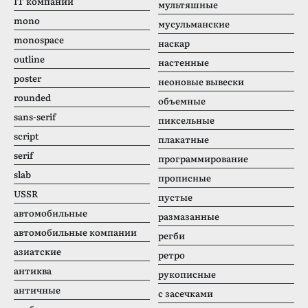
IT компании
мультяшные
mono
мусульманские
monospace
наскар
outline
настенные
poster
неоновые вывески
rounded
объемные
sans-serif
пиксельные
script
плакатные
serif
программирование
slab
прописные
USSR
пустые
автомобильные
размазанные
автомобильные компании
регби
азиатские
ретро
антиква
рукописные
античные
с засечками