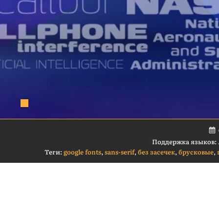
Поддержка языков:
Теги:
google fonts
,
sans-serif
,
без засечек
,
брусковые
,