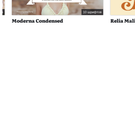
10 шрифтов
Moderna Condensed
Relia Malik