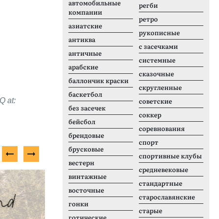
автомобильные
регби
компании
ретро
азиатские
рукописные
антиква
с засечками
античные
системные
арабские
сказочные
баллончик краски
скругленные
баскетбол
Q at:
советские
без засечек
соккер
бейсбол
соревнования
брендовые
спорт
брусковые
спортивные клубы
вестерн
средневековые
Платный шрифт
П
винтажные
стандартные
восточные
старославянские
гонки
старые
готические