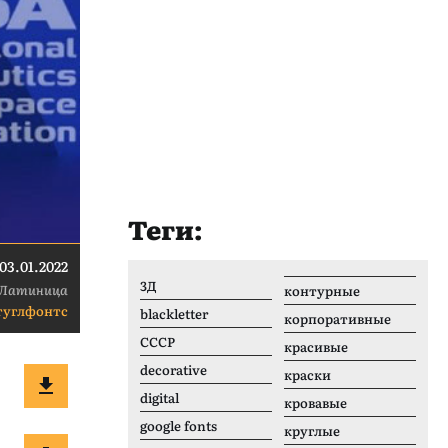
Теги:
03.01.2022
3Д
Латиница
контурные
гуглфонтс
blackletter
корпоративные
CCCР
красивые
decorative
краски
digital
кровавые
google fonts
круглые