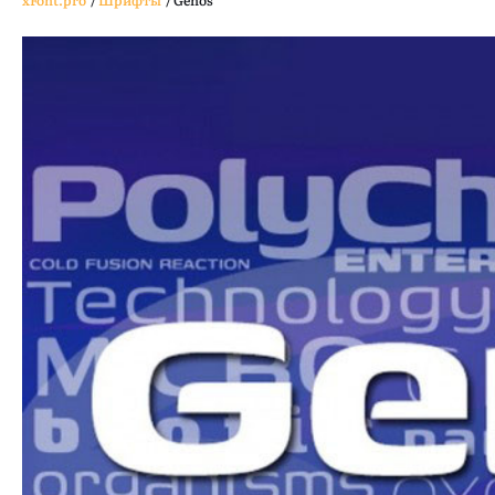
xFont.pro
/
Шрифты
/
Genos