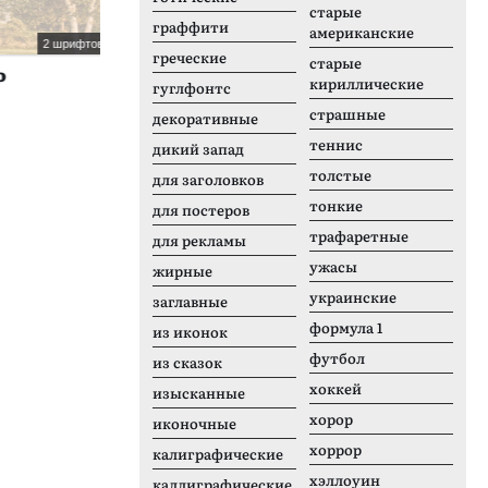
старые
граффити
американские
2 шрифтов
6 шрифтов
греческие
старые
Karben 105 Stencil
F
кириллические
гуглфонтс
страшные
декоративные
теннис
дикий запад
толстые
для заголовков
тонкие
для постеров
трафаретные
для рекламы
ужасы
жирные
украинские
заглавные
формула 1
из иконок
футбол
из сказок
хоккей
изысканные
хорор
иконочные
хоррор
калиграфические
хэллоуин
каллиграфические