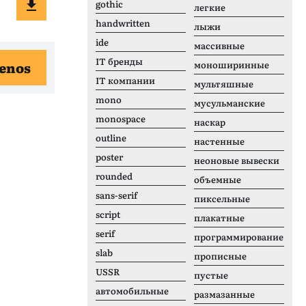
gothic
легкие
handwritten
лыжи
ide
массивные
IT бренды
enos
моноширинные
IT компании
мультяшные
mono
мусульманские
monospace
наскар
outline
настенные
poster
неоновые вывески
rounded
объемные
sans-serif
пиксельные
script
плакатные
serif
программирование
slab
прописные
USSR
пустые
автомобильные
размазанные