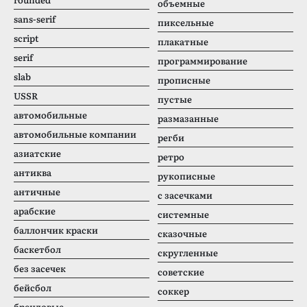
объемные
sans-serif
пиксельные
script
плакатные
serif
программирование
slab
прописные
USSR
пустые
автомобильные
размазанные
автомобильные компании
регби
азиатские
ретро
антиква
рукописные
античные
с засечками
арабские
системные
баллончик краски
сказочные
баскетбол
скругленные
без засечек
советские
бейсбол
соккер
брендовые