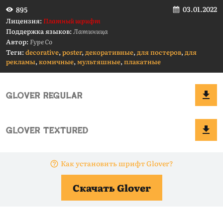
03.01.2022
895
Лицензия:
Платный шрифт
Поддержка языков:
Латиница
Автор:
Fype Co
Теги:
decorative
,
poster
,
декоративные
,
для постеров
,
для
рекламы
,
комичные
,
мультяшные
,
плакатные
Как установить шрифт Glover?
Скачать Glover