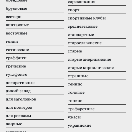
соревнования
брусковые
спорт
вестерн
спортивные клубы
винтажные
средневековые
восточные
стандартные
гонки
старославянские
готические
старые
граффити
старые американские
греческие
старые кириллические
гуглфонтс
страшные
декоративные
теннис
дикий запад
толстые
для заголовков
тонкие
для постеров
трафаретные
для рекламы
ужасы
жирные
украинские
заглавные