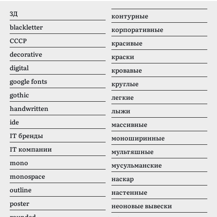
3Д
контурные
blackletter
корпоративные
CCCР
красивые
decorative
краски
digital
кровавые
google fonts
круглые
gothic
легкие
handwritten
лыжи
ide
массивные
IT бренды
моноширинные
IT компании
мультяшные
mono
мусульманские
monospace
наскар
outline
настенные
poster
неоновые вывески
rounded