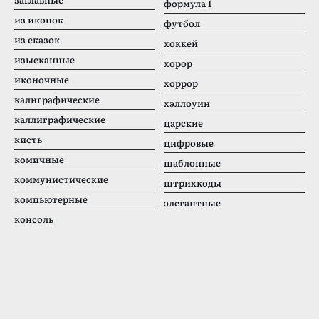
формула 1
из иконок
футбол
из сказок
хоккей
изысканные
хорор
иконочные
хоррор
калиграфические
хэллоуин
каллиграфические
царские
кисть
цифровые
комичные
шаблонные
коммунистические
штрихкоды
компьютерные
элегантные
консоль