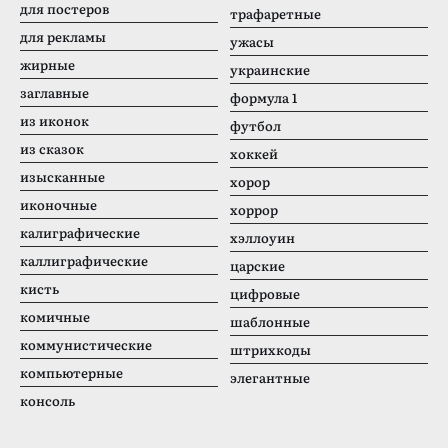
для постеров
трафаретные
для рекламы
ужасы
жирные
украинские
заглавные
формула 1
из иконок
футбол
из сказок
хоккей
изысканные
хорор
иконочные
хоррор
калиграфические
хэллоуин
каллиграфические
царские
кисть
цифровые
комичные
шаблонные
коммунистические
штрихкоды
компьютерные
элегантные
консоль