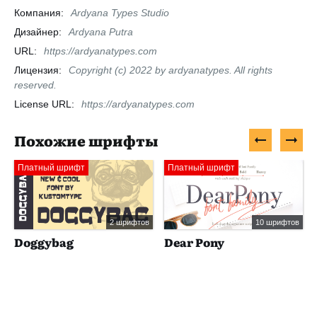
Компания:
Ardyana Types Studio
Дизайнер:
Ardyana Putra
URL:
https://ardyanatypes.com
Лицензия:
Copyright (c) 2022 by ardyanatypes. All rights
reserved.
License URL:
https://ardyanatypes.com
Похожие шрифты
Платный шрифт
Платный шрифт
2 шрифтов
10 шрифтов
Doggybag
Dear Pony