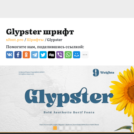
Glypster шрифт
xFont.pro
/
Шрифты
/
Glypster
Помогите нам, поделившись ссылкой: