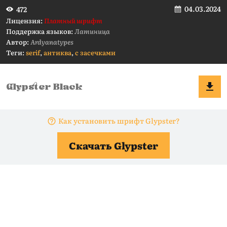
04.03.2024
472
Лицензия:
Платный шрифт
Поддержка языков:
Латиница
Автор:
Ardyanatypes
Теги:
serif
,
антиква
,
с засечками
Как установить шрифт Glypster?
Скачать Glypster