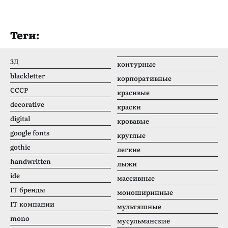
Теги:
3Д
контурные
blackletter
корпоративные
CCCР
красивые
decorative
краски
digital
кровавые
google fonts
круглые
gothic
легкие
handwritten
лыжи
ide
массивные
IT бренды
моноширинные
IT компании
мультяшные
mono
мусульманские