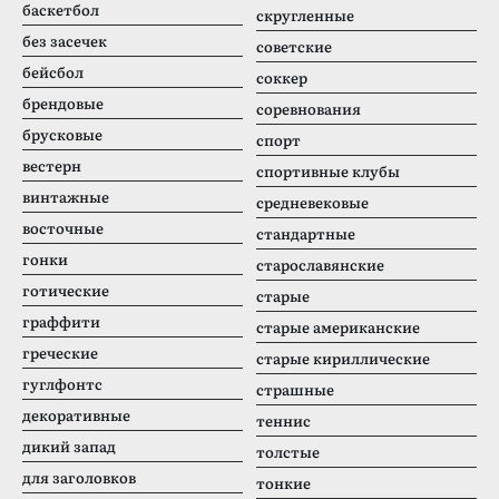
баскетбол
скругленные
без засечек
советские
бейсбол
соккер
брендовые
соревнования
брусковые
спорт
вестерн
спортивные клубы
винтажные
средневековые
восточные
стандартные
гонки
старославянские
готические
старые
граффити
старые американские
греческие
старые кириллические
гуглфонтс
страшные
декоративные
теннис
дикий запад
толстые
для заголовков
тонкие