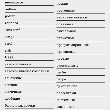
monospace
наскар
outline
настенные
poster
неоновые вывески
rounded
объемные
sans-serif
пиксельные
script
плакатные
serif
программирование
slab
прописные
USSR
пустые
автомобильные
размазанные
автомобильные компании
регби
азиатские
ретро
антиква
рукописные
античные
с засечками
арабские
системные
баллончик краски
сказочные