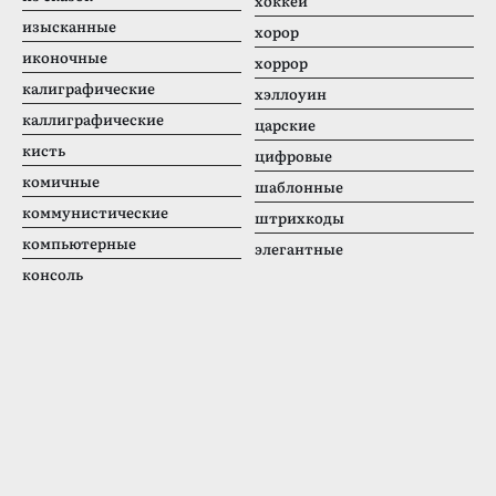
хоккей
изысканные
хорор
иконочные
хоррор
калиграфические
хэллоуин
каллиграфические
царские
кисть
цифровые
комичные
шаблонные
коммунистические
штрихкоды
компьютерные
элегантные
консоль