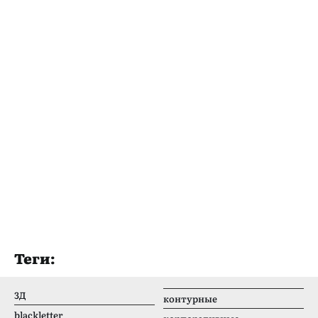
Теги:
3Д
контурные
blackletter