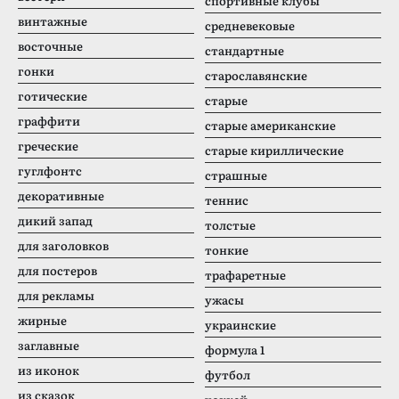
спортивные клубы
винтажные
средневековые
восточные
стандартные
гонки
старославянские
готические
старые
граффити
старые американские
греческие
старые кириллические
гуглфонтс
страшные
декоративные
теннис
дикий запад
толстые
для заголовков
тонкие
для постеров
трафаретные
для рекламы
ужасы
жирные
украинские
заглавные
формула 1
из иконок
футбол
из сказок