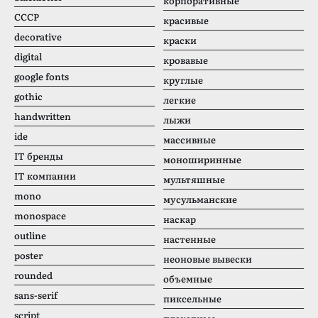
корпоративные
CCCР
красивые
decorative
краски
digital
кровавые
google fonts
круглые
gothic
легкие
handwritten
лыжи
ide
массивные
IT бренды
моноширинные
IT компании
мультяшные
mono
мусульманские
monospace
наскар
outline
настенные
poster
неоновые вывески
rounded
объемные
sans-serif
пиксельные
script