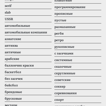
плакатные
serif
программирование
slab
прописные
USSR
пустые
автомобильные
размазанные
автомобильные компании
регби
азиатские
ретро
антиква
рукописные
античные
с засечками
арабские
системные
баллончик краски
сказочные
баскетбол
скругленные
без засечек
советские
бейсбол
соккер
брендовые
соревнования
брусковые
спорт
вестерн