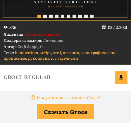
03.12.2021
836
Лицензия:
Платный шрифт
Поддержка языков:
Латиница
Автор:
Craft Supply Co
Теги:
handwritten
,
script
,
serif
,
антиква
,
калиграфические
,
прописные
,
рукописные
,
с засечками
Как установить шрифт Groce?
Скачать Groce