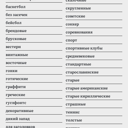
баскетбол
скругленные
без засечек
советские
бейсбол
соккер
брендовые
соревнования
брусковые
спорт
вестерн
спортивные клубы
винтажные
средневековые
восточные
стандартные
гонки
старославянские
готические
старые
граффити
старые американские
греческие
старые кириллические
гуглфонтс
страшные
декоративные
теннис
дикий запад
толстые
для заголовков
тонкие