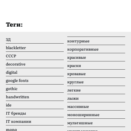
Теги:
3Д
контурные
blackletter
корпоративные
CCCР
красивые
decorative
краски
digital
кровавые
google fonts
круглые
gothic
легкие
handwritten
лыжи
ide
массивные
IT бренды
моноширинные
IT компании
мультяшные
mono
мусульманские