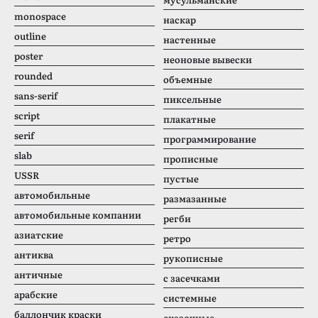
monospace
наскар
outline
настенные
poster
неоновые вывески
rounded
объемные
sans-serif
пиксельные
script
плакатные
serif
программирование
slab
прописные
USSR
пустые
автомобильные
размазанные
автомобильные компании
регби
азиатские
ретро
антиква
рукописные
античные
с засечками
арабские
системные
баллончик краски
сказочные