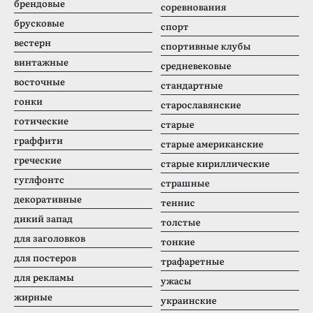
брендовые
соревнования
брусковые
спорт
вестерн
спортивные клубы
винтажные
средневековые
восточные
стандартные
гонки
старославянские
готические
старые
граффити
старые американские
греческие
старые кириллические
гуглфонтс
страшные
декоративные
теннис
дикий запад
толстые
для заголовков
тонкие
для постеров
трафаретные
для рекламы
ужасы
жирные
украинские