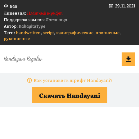
29.11.2021
849
Лицензия:
Платный шрифт
Поддержка языков:
Латиница
Автор:
RahagitaType
Теги:
handwritten
,
script
,
калиграфические
,
прописные
,
рукописные
Как установить шрифт Handayani?
Скачать Handayani