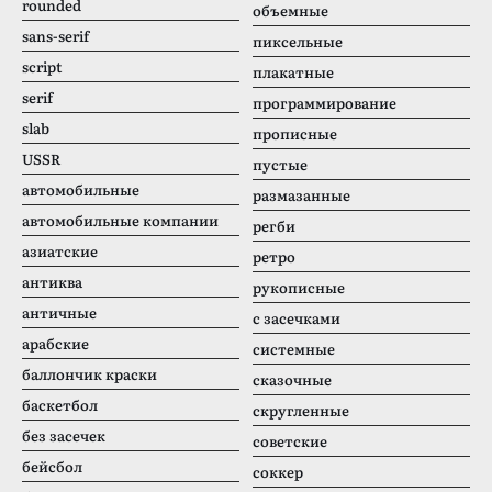
rounded
объемные
sans-serif
пиксельные
script
плакатные
serif
программирование
slab
прописные
USSR
пустые
автомобильные
размазанные
автомобильные компании
регби
азиатские
ретро
антиква
рукописные
античные
с засечками
арабские
системные
баллончик краски
сказочные
баскетбол
скругленные
без засечек
советские
бейсбол
соккер