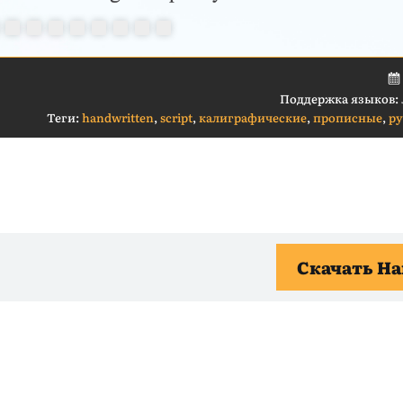
Поддержка языков:
Теги:
handwritten
,
script
,
калиграфические
,
прописные
,
р
Скачать Ha