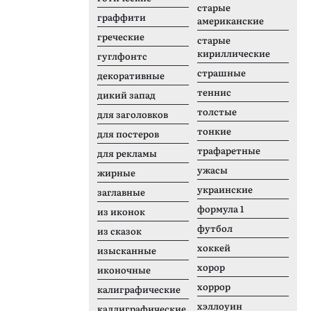
старые
граффити
американские
греческие
старые
кириллические
гуглфонтс
страшные
декоративные
теннис
дикий запад
толстые
для заголовков
тонкие
для постеров
трафаретные
для рекламы
ужасы
жирные
украинские
заглавные
формула 1
из иконок
футбол
из сказок
хоккей
изысканные
хорор
иконочные
хоррор
калиграфические
хэллоуин
каллиграфические