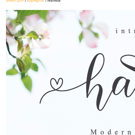
xFont.pro
/
Шрифты
/
Harelia