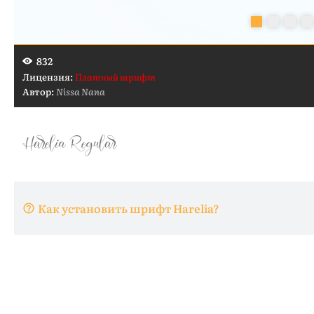
832
Лицензия:
Платный шрифт
Автор:
Nissa Nana
Как установить шрифт Harelia?