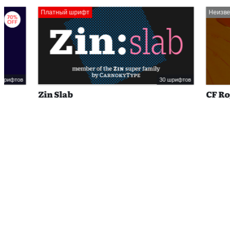
Платный шрифт
Неизвестно
30 шрифтов
Zin Slab
CF Rogade