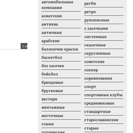
автомобильные
регби
компании
Платный шрифт
Б
ретро
азиатские
рукописные
антиква
с засечками
античные
системные
арабские
сказочные
1 шрифтов
1 шрифтов
баллончик краски
скругленные
Vientiane
R
баскетбол
советские
без засечек
соккер
бейсбол
соревнования
брендовые
спорт
брусковые
спортивные клубы
вестерн
средневековые
винтажные
стандартные
восточные
старославянские
гонки
старые
готические