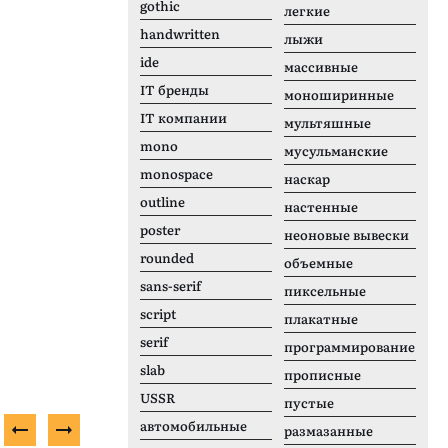
gothic
легкие
handwritten
лыжи
ide
массивные
IT бренды
моноширинные
IT компании
мультяшные
mono
мусульманские
monospace
наскар
outline
настенные
poster
неоновые вывески
rounded
объемные
sans-serif
пиксельные
script
плакатные
serif
программирование
slab
прописные
USSR
пустые
автомобильные
размазанные