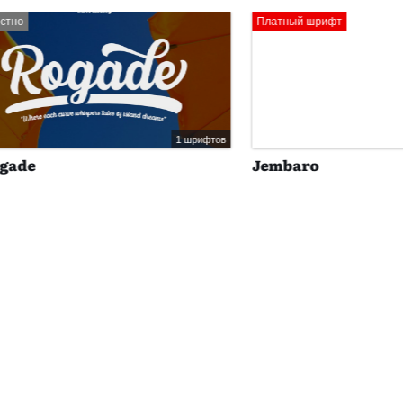
Платный шрифт
1 шрифтов
Jembaro