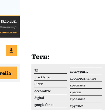
15.10.2021
Латиница
укописные
Теги:
3Д
контурные
relia
blackletter
корпоративные
CCCР
красивые
decorative
краски
digital
кровавые
google fonts
круглые