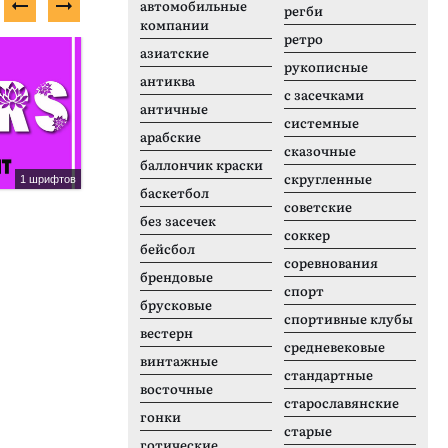
автомобильные
регби
компании
ретро
Платный шрифт
Н
азиатские
рукописные
антиква
с засечками
античные
системные
арабские
сказочные
баллончик краски
скругленные
1 шрифтов
14 шрифтов
баскетбол
Ambiguity Normate
I
советские
без засечек
соккер
бейсбол
соревнования
брендовые
спорт
брусковые
спортивные клубы
вестерн
средневековые
винтажные
стандартные
восточные
старославянские
гонки
старые
готические