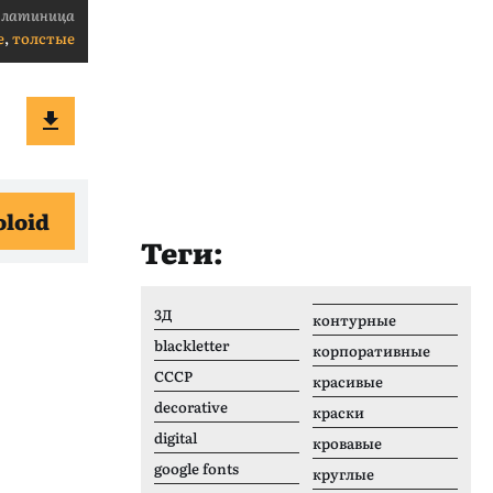
 латиница
е
,
толстые
loid
Теги:
3Д
контурные
blackletter
корпоративные
CCCР
красивые
decorative
краски
digital
кровавые
google fonts
круглые