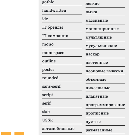
gothic
легкие
handwritten
лыжи
ide
массивные
IT бренды
моноширинные
IT компании
мультяшные
mono
мусульманские
monospace
наскар
outline
настенные
poster
неоновые вывески
rounded
объемные
sans-serif
пиксельные
script
плакатные
serif
программирование
slab
прописные
USSR
пустые
автомобильные
размазанные