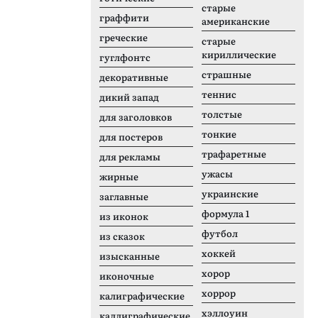
старые
граффити
американские
греческие
старые
кириллические
гуглфонтс
страшные
декоративные
теннис
дикий запад
толстые
для заголовков
тонкие
для постеров
трафаретные
для рекламы
ужасы
жирные
украинские
заглавные
формула 1
из иконок
футбол
из сказок
хоккей
изысканные
хорор
иконочные
хоррор
калиграфические
хэллоуин
каллиграфические