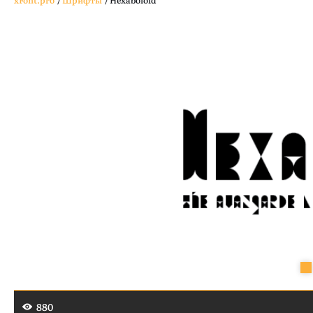
xFont.pro
/
Шрифты
/
Hexaboloid
880