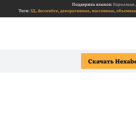
Поддержка языков:
Кириллица,
Теги:
3Д
,
decorative
,
декоративные
,
массивные
,
объемны
Скачать Hexabo