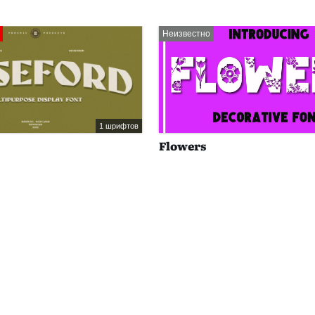
Неизвестно
1 шрифтов
Flowers