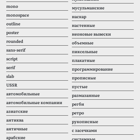
mono
мусульманские
monospace
наскар
outline
настенные
poster
неоновые вывески
rounded
объемные
sans-serif
пиксельные
script
плакатные
serif
программирование
slab
прописные
USSR
пустые
автомобильные
размазанные
автомобильные компании
регби
азиатские
ретро
антиква
рукописные
античные
с засечками
арабские
системные