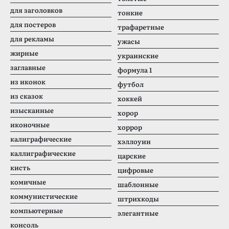
для заголовков
тонкие
для постеров
трафаретные
для рекламы
ужасы
жирные
украинские
заглавные
формула 1
из иконок
футбол
из сказок
хоккей
изысканные
хорор
иконочные
хоррор
калиграфические
хэллоуин
каллиграфические
царские
кисть
цифровые
комичные
шаблонные
коммунистические
штрихкоды
компьютерные
элегантные
консоль