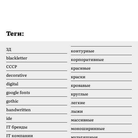
Теги:
3Д
контурные
blackletter
корпоративные
CCCР
красивые
decorative
краски
digital
кровавые
google fonts
круглые
gothic
легкие
handwritten
лыжи
ide
массивные
IT бренды
моноширинные
IT компании
мультяшные