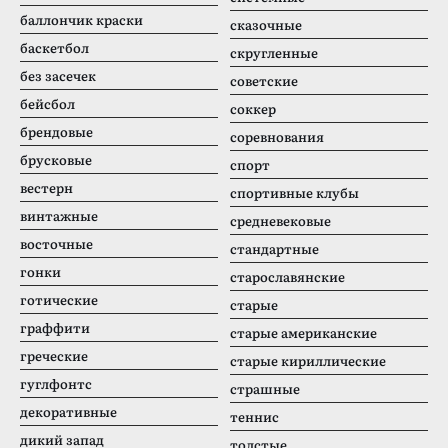
баллончик краски
сказочные
баскетбол
скругленные
без засечек
советские
бейсбол
соккер
брендовые
соревнования
брусковые
спорт
вестерн
спортивные клубы
винтажные
средневековые
восточные
стандартные
гонки
старославянские
готические
старые
граффити
старые американские
греческие
старые кириллические
гуглфонтс
страшные
декоративные
теннис
дикий запад
толстые