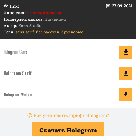
27.09.2021
1 263
Лицензия:
Платный шрифт
Поддержка языков:
Латиница
Автор:
Kazer Studio
Теги:
sans-serif
,
без засечек
,
брусковые
Как установить шрифт Hologram?
Скачать Hologram