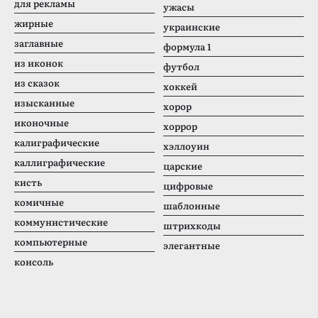
для рекламы
ужасы
жирные
украинские
заглавные
формула 1
из иконок
футбол
из сказок
хоккей
изысканные
хорор
иконочные
хоррор
калиграфические
хэллоуин
каллиграфические
царские
кисть
цифровые
комичные
шаблонные
коммунистические
штрихкоды
компьютерные
элегантные
консоль