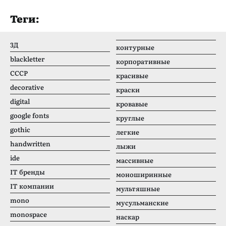
Теги:
3Д
контурные
blackletter
корпоративные
CCCР
красивые
decorative
краски
digital
кровавые
google fonts
круглые
gothic
легкие
handwritten
лыжи
ide
массивные
IT бренды
моноширинные
IT компании
мультяшные
mono
мусульманские
monospace
наскар