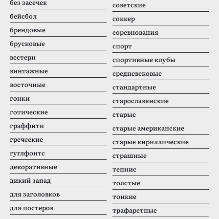
без засечек
советские
бейсбол
соккер
брендовые
соревнования
брусковые
спорт
вестерн
спортивные клубы
винтажные
средневековые
восточные
стандартные
гонки
старославянские
готические
старые
граффити
старые американские
греческие
старые кириллические
гуглфонтс
страшные
декоративные
теннис
дикий запад
толстые
для заголовков
тонкие
для постеров
трафаретные