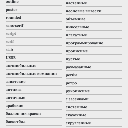
outline
настенные
poster
неоновые вывески
rounded
объемные
sans-serif
пиксельные
script
плакатные
serif
программирование
slab
прописные
USSR
пустые
автомобильные
размазанные
автомобильные компании
регби
азиатские
ретро
антиква
рукописные
античные
с засечками
арабские
системные
баллончик краски
сказочные
баскетбол
скругленные