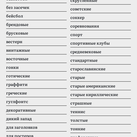
скругленные
без засечек
советские
бейсбол
соккер
брендовые
соревнования
брусковые
спорт
вестерн
спортивные клубы
винтажные
средневековые
восточные
стандартные
гонки
старославянские
готические
старые
граффити
старые американские
греческие
старые кириллические
гуглфонтс
страшные
декоративные
теннис
дикий запад
толстые
для заголовков
тонкие
для постеров