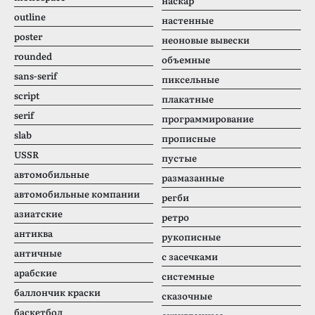
наскар
outline
настенные
poster
неоновые вывески
rounded
объемные
sans-serif
пиксельные
script
плакатные
serif
программирование
slab
прописные
USSR
пустые
автомобильные
размазанные
автомобильные компании
регби
азиатские
ретро
антиква
рукописные
античные
с засечками
арабские
системные
баллончик краски
сказочные
баскетбол