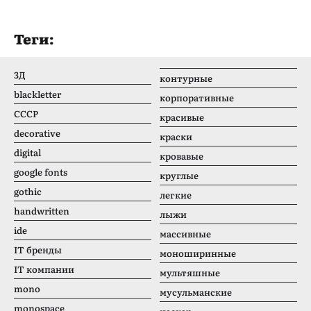
Теги:
3Д
контурные
blackletter
корпоративные
CCCР
красивые
decorative
краски
digital
кровавые
google fonts
круглые
gothic
легкие
handwritten
лыжи
ide
массивные
IT бренды
моноширинные
IT компании
мультяшные
mono
мусульманские
monospace