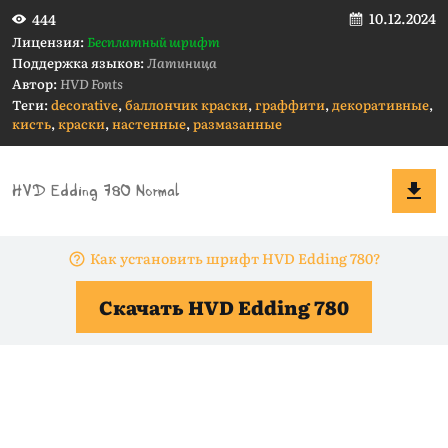
10.12.2024
444
Лицензия:
Бесплатный шрифт
Поддержка языков:
Латиница
Автор:
HVD Fonts
Теги:
decorative
,
баллончик краски
,
граффити
,
декоративные
,
кисть
,
краски
,
настенные
,
размазанные
Как установить шрифт HVD Edding 780?
Скачать HVD Edding 780