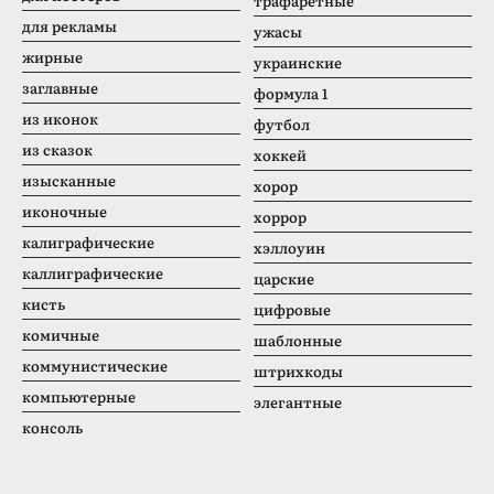
трафаретные
для рекламы
ужасы
жирные
украинские
заглавные
формула 1
из иконок
футбол
из сказок
хоккей
изысканные
хорор
иконочные
хоррор
калиграфические
хэллоуин
каллиграфические
царские
кисть
цифровые
комичные
шаблонные
коммунистические
штрихкоды
компьютерные
элегантные
консоль