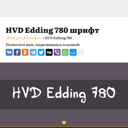
HVD Edding 780 шрифт
xFont.pro
/
Шрифты
/
HVD Edding 780
Помогите нам, поделившись ссылкой: