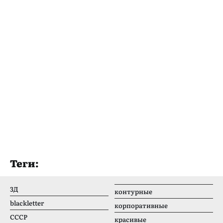
Теги:
3Д
контурные
blackletter
корпоративные
CCCР
красивые