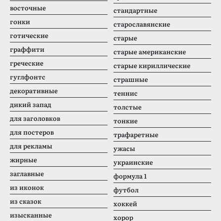
восточные
стандартные
гонки
старославянские
готические
старые
граффити
старые американские
греческие
старые кириллические
гуглфонтс
страшные
декоративные
теннис
дикий запад
толстые
для заголовков
тонкие
для постеров
трафаретные
для рекламы
ужасы
жирные
украинские
заглавные
формула 1
из иконок
футбол
из сказок
хоккей
изысканные
хорор