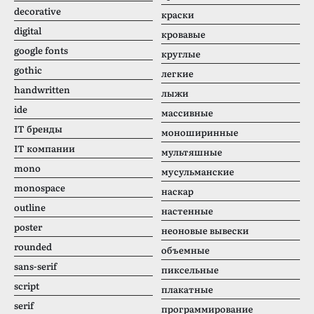
decorative
краски
digital
кровавые
google fonts
круглые
gothic
легкие
handwritten
лыжи
ide
массивные
IT бренды
моноширинные
IT компании
мультяшные
mono
мусульманские
monospace
наскар
outline
настенные
poster
неоновые вывески
rounded
объемные
sans-serif
пиксельные
script
плакатные
serif
программирование