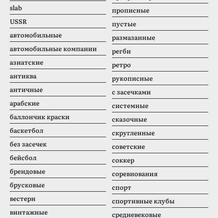
slab
прописные
USSR
пустые
автомобильные
размазанные
автомобильные компании
регби
азиатские
ретро
антиква
рукописные
античные
с засечками
арабские
системные
баллончик краски
сказочные
баскетбол
скругленные
без засечек
советские
бейсбол
соккер
брендовые
соревнования
брусковые
спорт
вестерн
спортивные клубы
винтажные
средневековые