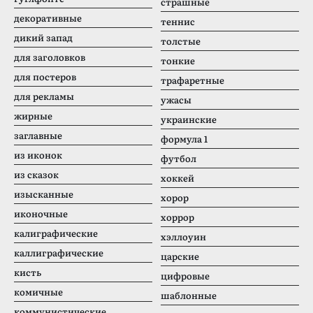
страшные
декоративные
теннис
дикий запад
толстые
для заголовков
тонкие
для постеров
трафаретные
для рекламы
ужасы
жирные
украинские
заглавные
формула 1
из иконок
футбол
из сказок
хоккей
изысканные
хорор
иконочные
хоррор
калиграфические
хэллоуин
каллиграфические
царские
кисть
цифровые
комичные
шаблонные
коммунистические