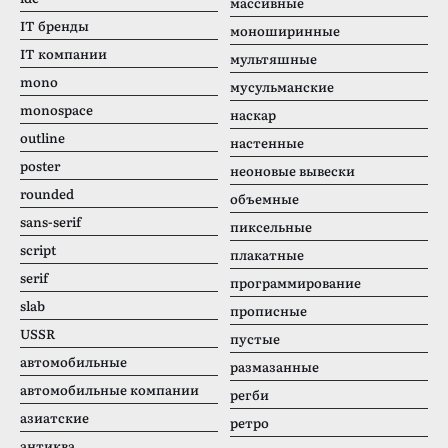
массивные
IT бренды
моноширинные
IT компании
мультяшные
mono
мусульманские
monospace
наскар
outline
настенные
poster
неоновые вывески
rounded
объемные
sans-serif
пиксельные
script
плакатные
serif
программирование
slab
прописные
USSR
пустые
автомобильные
размазанные
автомобильные компании
регби
азиатские
ретро
антиква