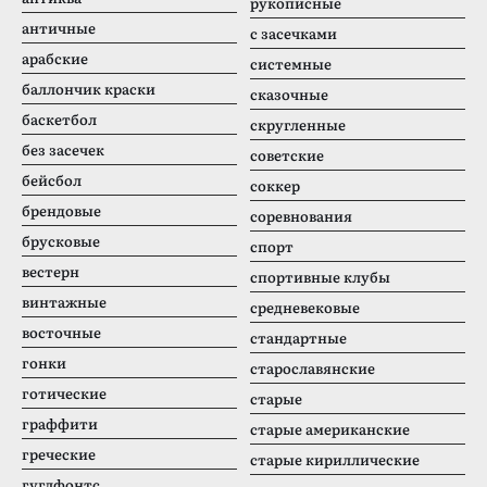
рукописные
античные
с засечками
арабские
системные
баллончик краски
сказочные
баскетбол
скругленные
без засечек
советские
бейсбол
соккер
брендовые
соревнования
брусковые
спорт
вестерн
спортивные клубы
винтажные
средневековые
восточные
стандартные
гонки
старославянские
готические
старые
граффити
старые американские
греческие
старые кириллические
гуглфонтс