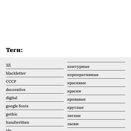
Теги:
3Д
контурные
blackletter
корпоративные
CCCР
красивые
decorative
краски
digital
кровавые
google fonts
круглые
gothic
легкие
handwritten
лыжи
ide