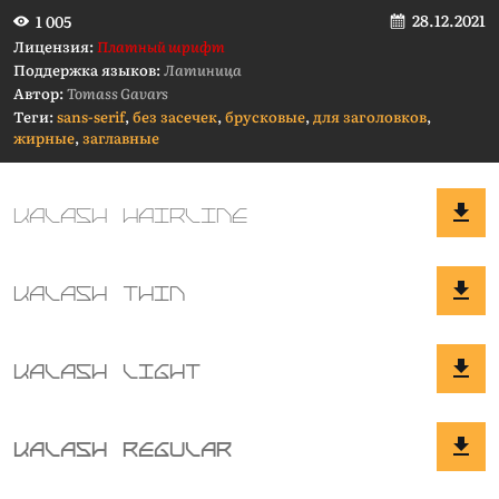
28.12.2021
1 005
Лицензия:
Платный шрифт
Поддержка языков:
Латиница
Автор:
Tomass Gavars
Теги:
sans-serif
,
без засечек
,
брусковые
,
для заголовков
,
жирные
,
заглавные