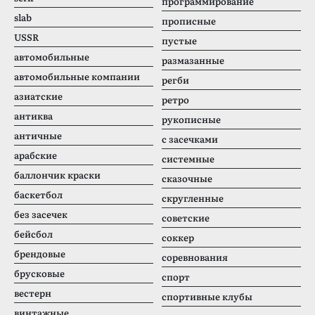
программирование
slab
прописные
USSR
пустые
автомобильные
размазанные
автомобильные компании
регби
азиатские
ретро
антиква
рукописные
античные
с засечками
арабские
системные
баллончик краски
сказочные
баскетбол
скругленные
без засечек
советские
бейсбол
соккер
брендовые
соревнования
брусковые
спорт
вестерн
спортивные клубы
винтажные