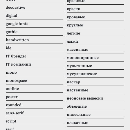
красивые
decorative
краски
digital
кровавые
google fonts
круглые
gothic
легкие
handwritten
лыжи
ide
массивные
IT бренды
моноширинные
IT компании
мультяшные
mono
мусульманские
monospace
наскар
outline
настенные
poster
неоновые вывески
rounded
объемные
sans-serif
пиксельные
script
плакатные
serif