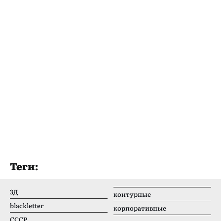
Теги:
3Д
контурные
blackletter
корпоративные
CCCР