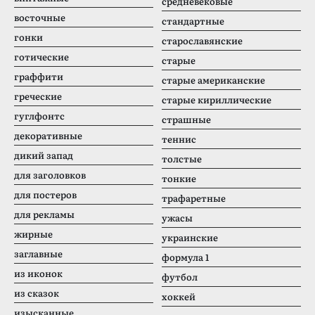
средневековые
восточные
стандартные
гонки
старославянские
готические
старые
граффити
старые американские
греческие
старые кириллические
гуглфонтс
страшные
декоративные
теннис
дикий запад
толстые
для заголовков
тонкие
для постеров
трафаретные
для рекламы
ужасы
жирные
украинские
заглавные
формула 1
из иконок
футбол
из сказок
хоккей
изысканные