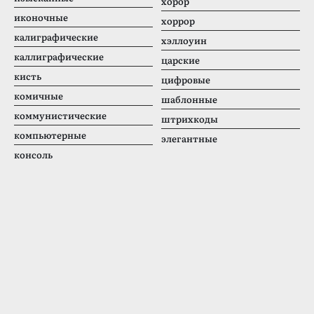
хорор
иконочные
хоррор
калиграфические
хэллоуин
каллиграфические
царские
кисть
цифровые
комичные
шаблонные
коммунистические
штрихкоды
компьютерные
элегантные
консоль