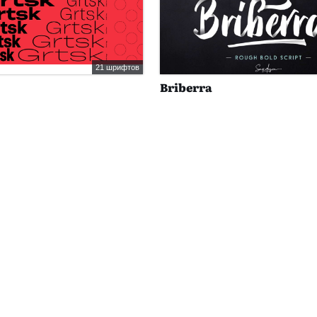
21 шрифтов
Briberra