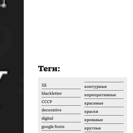
Теги:
3Д
контурные
blackletter
корпоративные
CCCР
красивые
decorative
краски
digital
кровавые
google fonts
круглые