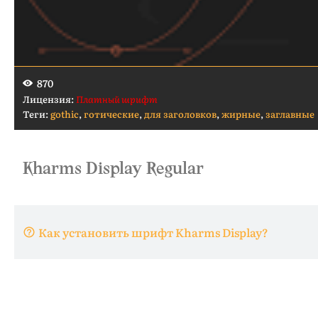
870
Лицензия:
Платный шрифт
Теги:
gothic
,
готические
,
для заголовков
,
жирные
,
заглавные
Как установить шрифт Kharms Display?