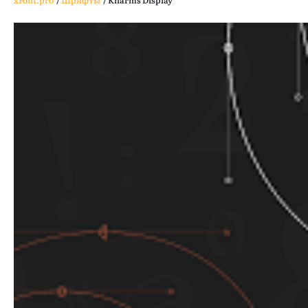
xFont.pro
/
Шрифты
/
Kharms Display