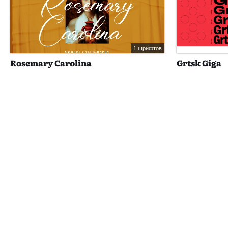
1 шрифтов
Rosemary Carolina
Grtsk Giga