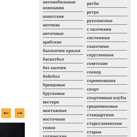
автомобильные
регби
компании
ретро
азиатские
рукописные
антиква
с засечками
античные
системные
арабские
сказочные
баллончик краски
скругленные
баскетбол
советские
без засечек
соккер
бейсбол
соревнования
брендовые
спорт
брусковые
спортивные клубы
вестерн
средневековые
винтажные
стандартные
восточные
старославянские
Неизвестно
Н
гонки
старые
готические