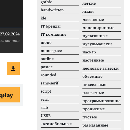
gothic
легкие
handwritten
лыжи
ide
массивные
IT бренды
моноширинные
27.02.2024
IT компании
мультяшные
 латиница
mono
мусульманские
monospace
наскар
outline
настенные
poster
неоновые вывески
rounded
объемные
sans-serif
пиксельные
script
плакатные
splay
serif
программирование
slab
прописные
USSR
пустые
автомобильные
размазанные