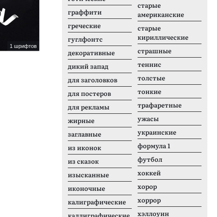
старые
граффити
американские
греческие
старые
кириллические
гуглфонтс
1 шрифтов
2 шрифтов
страшные
декоративные
Hestli Duo
H
теннис
дикий запад
толстые
для заголовков
тонкие
для постеров
трафаретные
для рекламы
ужасы
жирные
украинские
заглавные
формула 1
из иконок
футбол
из сказок
хоккей
изысканные
хорор
иконочные
хоррор
калиграфические
хэллоуин
каллиграфические