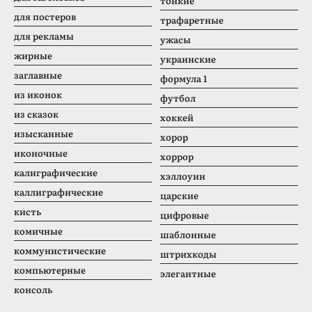
тонкие
для постеров
трафаретные
для рекламы
ужасы
жирные
украинские
заглавные
формула 1
из иконок
футбол
из сказок
хоккей
изысканные
хорор
иконочные
хоррор
калиграфические
хэллоуин
каллиграфические
царские
кисть
цифровые
комичные
шаблонные
коммунистические
штрихкоды
компьютерные
элегантные
консоль