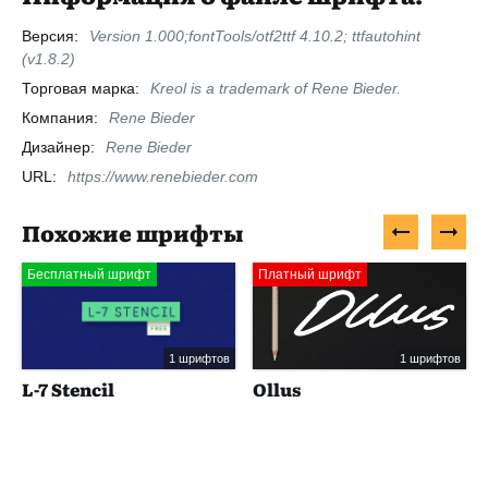
Версия:
Version 1.000;fontTools/otf2ttf 4.10.2; ttfautohint
(v1.8.2)
Торговая марка:
Kreol is a trademark of Rene Bieder.
Компания:
Rene Bieder
Дизайнер:
Rene Bieder
URL:
https://www.renebieder.com
Похожие шрифты
Бесплатный шрифт
Платный шрифт
1 шрифтов
1 шрифтов
L-7 Stencil
Ollus