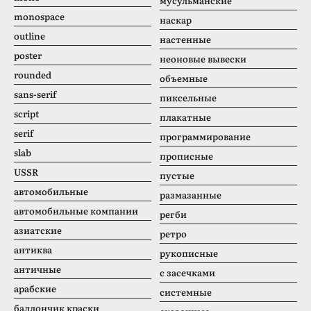
мусульманские
monospace
наскар
outline
настенные
poster
неоновые вывески
rounded
объемные
sans-serif
пиксельные
script
плакатные
serif
программирование
slab
прописные
USSR
пустые
автомобильные
размазанные
автомобильные компании
регби
азиатские
ретро
антиква
рукописные
античные
с засечками
арабские
системные
баллончик краски