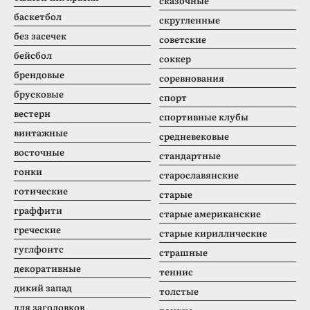
сказочные
баскетбол
скругленные
без засечек
советские
бейсбол
соккер
брендовые
соревнования
брусковые
спорт
вестерн
спортивные клубы
винтажные
средневековые
восточные
стандартные
гонки
старославянские
готические
старые
граффити
старые американские
греческие
старые кириллические
гуглфонтс
страшные
декоративные
теннис
дикий запад
толстые
для заголовков