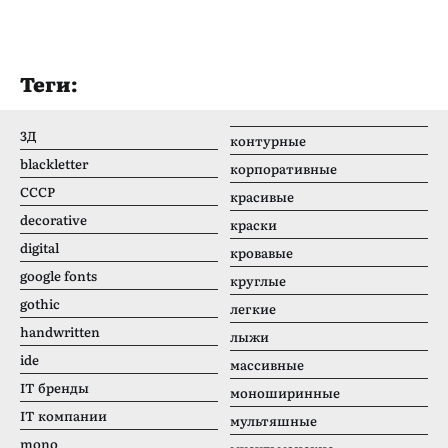
Теги:
3Д
контурные
blackletter
корпоративные
CCCР
красивые
decorative
краски
digital
кровавые
google fonts
круглые
gothic
легкие
handwritten
лыжи
ide
массивные
IT бренды
моноширинные
IT компании
мультяшные
mono