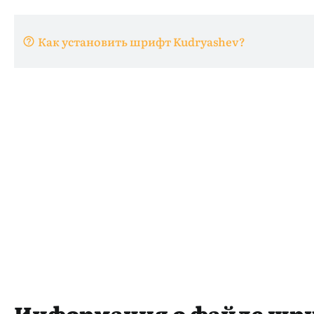
Как установить шрифт Kudryashev?
Информация о файле шр