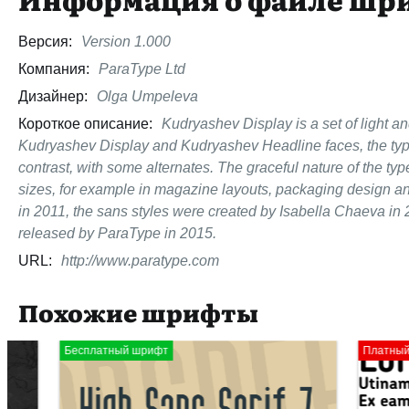
Версия:
Version 1.000
Компания:
ParaType Ltd
Дизайнер:
Olga Umpeleva
Короткое описание:
Kudryashev Display is a set of light a
Kudryashev Display and Kudryashev Headline faces, the type
contrast, with some alternates. The graceful nature of the type
sizes, for example in magazine layouts, packaging design a
in 2011, the sans styles were created by Isabella Chaeva in 
released by ParaType in 2015.
URL:
http://www.paratype.com
Похожие шрифты
Бесплатный шрифт
Платный шрифт