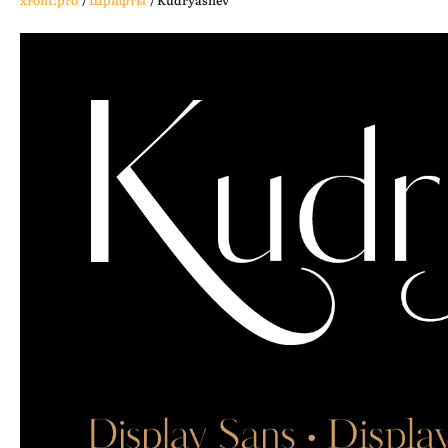
xFont.pro
/
Шрифты
/
Kudryashev