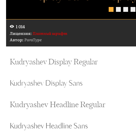
1 014
Лицензия:
Платный шрифт
Автор:
ParaType