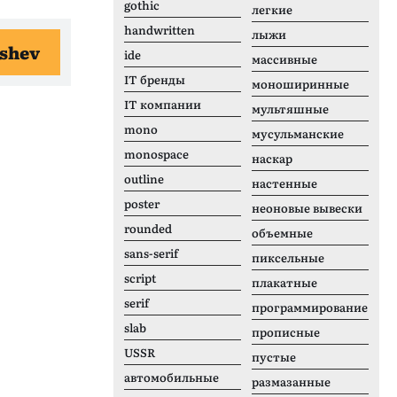
gothic
легкие
handwritten
лыжи
shev
ide
массивные
IT бренды
моноширинные
IT компании
мультяшные
mono
мусульманские
monospace
наскар
outline
настенные
poster
неоновые вывески
rounded
объемные
sans-serif
пиксельные
script
плакатные
serif
программирование
slab
прописные
USSR
пустые
автомобильные
размазанные