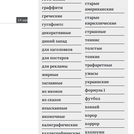
старые
граффити
американские
греческие
старые
14 шрифтов
16 шрифтов
кириллические
гуглфонтс
Mallory Narrow
C
страшные
декоративные
теннис
дикий запад
толстые
для заголовков
тонкие
для постеров
трафаретные
для рекламы
ужасы
жирные
украинские
заглавные
формула 1
из иконок
футбол
из сказок
хоккей
изысканные
хорор
иконочные
хоррор
калиграфические
хэллоуин
каллиграфические