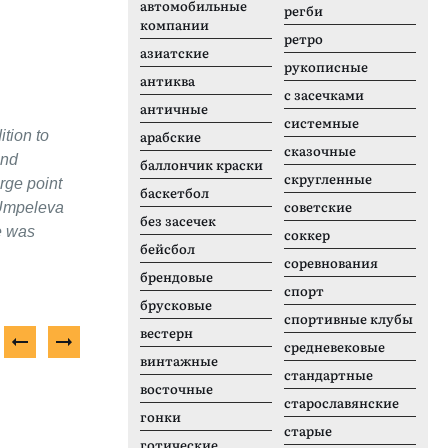
автомобильные
регби
компании
ретро
азиатские
рукописные
антиква
с засечками
античные
системные
ition to
арабские
сказочные
and
баллончик краски
скругленные
arge point
баскетбол
советские
 Umpeleva
без засечек
e was
соккер
бейсбол
соревнования
брендовые
спорт
брусковые
спортивные клубы
вестерн
средневековые
винтажные
стандартные
Платный шрифт
Б
восточные
старославянские
гонки
старые
готические