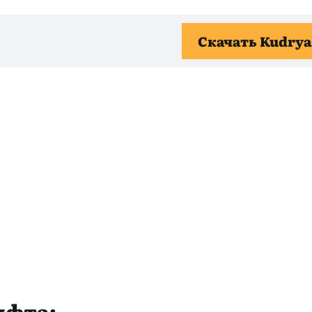
Скачать Kudrya
ифта: