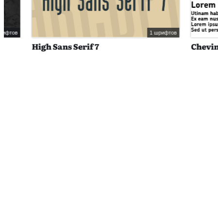
1 шрифтов
High Sans Serif 7
Chevin