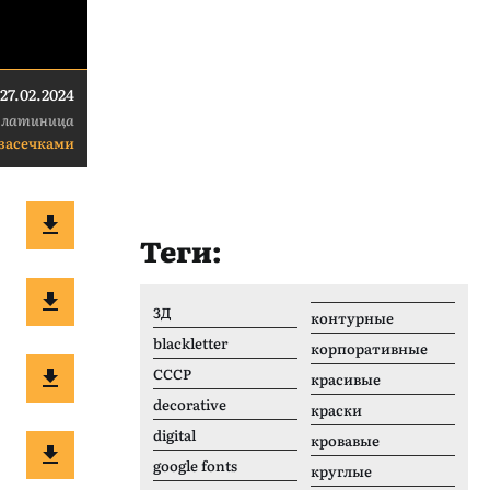
27.02.2024
 латиница
 засечками
Теги:
3Д
контурные
blackletter
корпоративные
CCCР
красивые
decorative
краски
digital
кровавые
google fonts
круглые