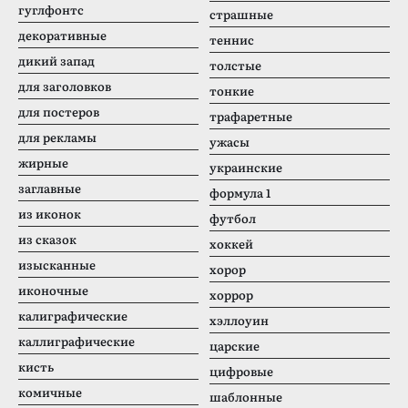
гуглфонтс
страшные
декоративные
теннис
дикий запад
толстые
для заголовков
тонкие
для постеров
трафаретные
для рекламы
ужасы
жирные
украинские
заглавные
формула 1
из иконок
футбол
из сказок
хоккей
изысканные
хорор
иконочные
хоррор
калиграфические
хэллоуин
каллиграфические
царские
кисть
цифровые
комичные
шаблонные