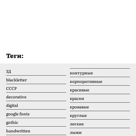
Теги:
3Д
контурные
blackletter
корпоративные
CCCР
красивые
decorative
краски
digital
кровавые
google fonts
круглые
gothic
легкие
handwritten
лыжи