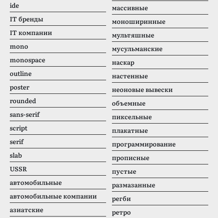
ide
массивные
IT бренды
моноширинные
IT компании
мультяшные
mono
мусульманские
monospace
наскар
outline
настенные
poster
неоновые вывески
rounded
объемные
sans-serif
пиксельные
script
плакатные
serif
программирование
slab
прописные
USSR
пустые
автомобильные
размазанные
автомобильные компании
регби
азиатские
ретро