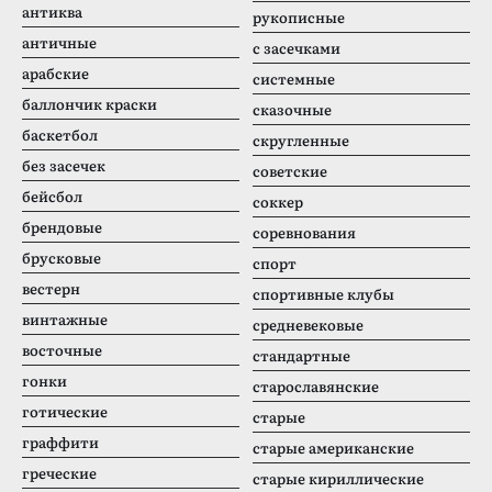
антиква
рукописные
античные
с засечками
арабские
системные
баллончик краски
сказочные
баскетбол
скругленные
без засечек
советские
бейсбол
соккер
брендовые
соревнования
брусковые
спорт
вестерн
спортивные клубы
винтажные
средневековые
восточные
стандартные
гонки
старославянские
готические
старые
граффити
старые американские
греческие
старые кириллические