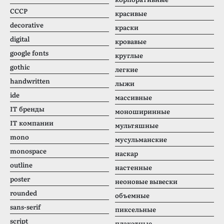
CCCР
красивые
decorative
краски
digital
кровавые
google fonts
круглые
gothic
легкие
handwritten
лыжи
ide
массивные
IT бренды
моноширинные
IT компании
мультяшные
mono
мусульманские
monospace
наскар
outline
настенные
poster
неоновые вывески
rounded
объемные
sans-serif
пиксельные
script
плакатные