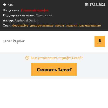
17.12.2021
814
Лицензия:
Платный шрифт
Поддержка языков:
Латиница
Автор:
Asphodel Design
Теги:
decorative
,
декоративные
,
кисть
,
краски
,
размазанные
Как установить шрифт Lerof?
Скачать Lerof