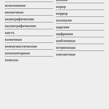
изысканные
хорор
иконочные
хоррор
калиграфические
хэллоуин
каллиграфические
царские
кисть
цифровые
комичные
шаблонные
коммунистические
штрихкоды
компьютерные
элегантные
консоль