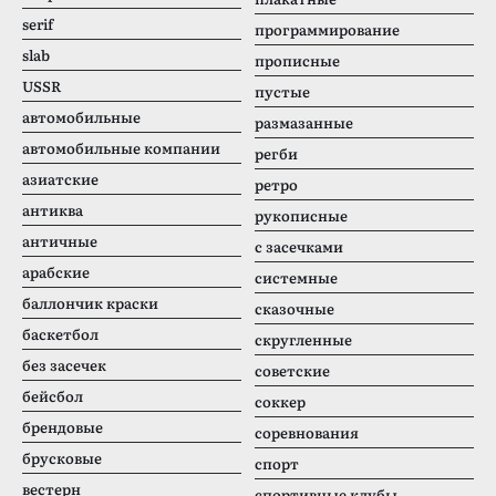
serif
программирование
slab
прописные
USSR
пустые
автомобильные
размазанные
автомобильные компании
регби
азиатские
ретро
антиква
рукописные
античные
с засечками
арабские
системные
баллончик краски
сказочные
баскетбол
скругленные
без засечек
советские
бейсбол
соккер
брендовые
соревнования
брусковые
спорт
вестерн
спортивные клубы