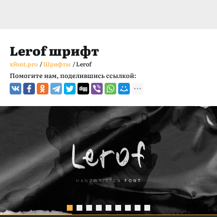
Lerof шрифт
xFont.pro
/
Шрифты
/
Lerof
Помогите нам, поделившись ссылкой: