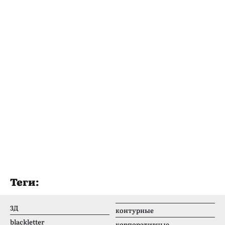
Теги:
3Д
контурные
blackletter
корпоративные