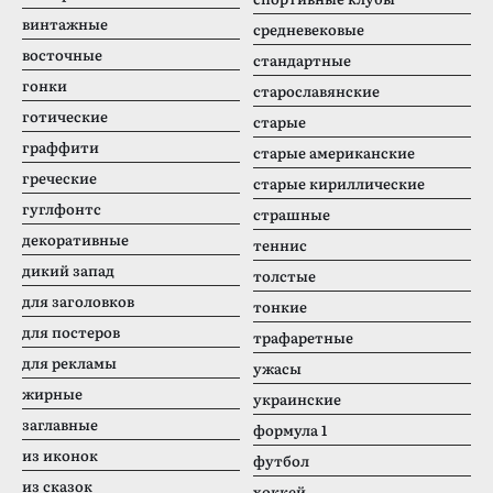
винтажные
средневековые
восточные
стандартные
гонки
старославянские
готические
старые
граффити
старые американские
греческие
старые кириллические
гуглфонтс
страшные
декоративные
теннис
дикий запад
толстые
для заголовков
тонкие
для постеров
трафаретные
для рекламы
ужасы
жирные
украинские
заглавные
формула 1
из иконок
футбол
из сказок
хоккей