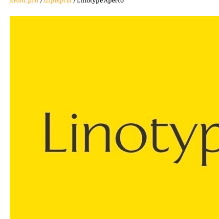
xFont.pro
/
Шрифты
/
Linotype Aperto