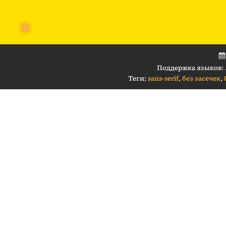
Поддержка языков:
Теги:
sans-serif
,
без засечек
,