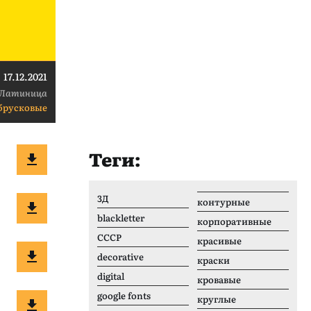
17.12.2021
Латиница
брусковые
Теги:
3Д
контурные
blackletter
корпоративные
CCCР
красивые
decorative
краски
digital
кровавые
google fonts
круглые