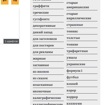
старые
граффити
американские
Неизвестно
П
греческие
старые
кириллические
гуглфонтс
страшные
декоративные
теннис
дикий запад
толстые
для заголовков
1 шрифтов
1 шрифтов
тонкие
для постеров
The Frankenstype
R
трафаретные
для рекламы
ужасы
жирные
украинские
заглавные
формула 1
из иконок
футбол
из сказок
хоккей
изысканные
хорор
иконочные
хоррор
калиграфические
хэллоуин
каллиграфические