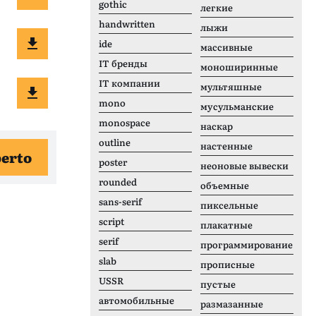
gothic
легкие
handwritten
лыжи
ide
массивные
IT бренды
моноширинные
IT компании
мультяшные
mono
мусульманские
monospace
наскар
outline
настенные
perto
poster
неоновые вывески
rounded
объемные
sans-serif
пиксельные
script
плакатные
serif
программирование
slab
прописные
USSR
пустые
автомобильные
размазанные