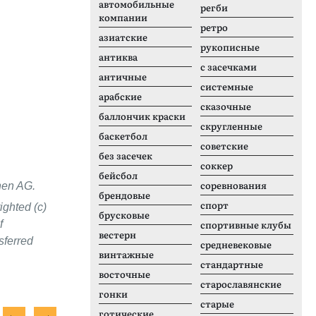
автомобильные
регби
компании
ретро
азиатские
рукописные
антиква
с засечками
античные
системные
арабские
сказочные
баллончик краски
скругленные
баскетбол
советские
без засечек
соккер
бейсбол
соревнования
nen AG.
брендовые
спорт
ighted (c)
брусковые
f
спортивные клубы
вестерн
sferred
средневековые
винтажные
стандартные
восточные
старославянские
гонки
старые
готические