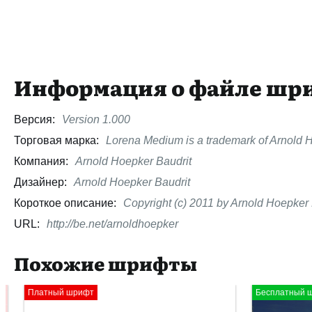
Информация о файле шр
Версия:
Version 1.000
Торговая марка:
Lorena Medium is a trademark of Arnold H
Компания:
Arnold Hoepker Baudrit
Дизайнер:
Arnold Hoepker Baudrit
Короткое описание:
Copyright (c) 2011 by Arnold Hoepker B
URL:
http://be.net/arnoldhoepker
Похожие шрифты
Платный шрифт
Бесплатный шр