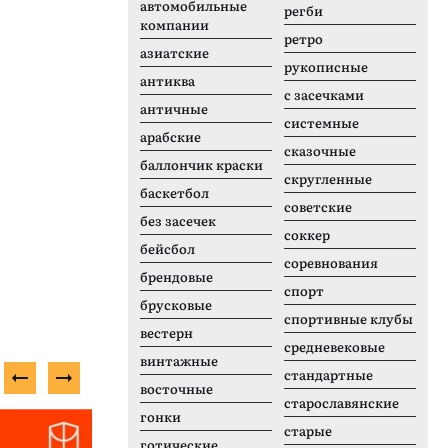
автомобильные
регби
компании
ретро
азиатские
рукописные
антиква
с засечками
античные
системные
арабские
сказочные
баллончик краски
скругленные
баскетбол
советские
без засечек
соккер
бейсбол
соревнования
брендовые
спорт
брусковые
спортивные клубы
вестерн
средневековые
винтажные
стандартные
восточные
старославянские
гонки
Бесплатный шрифт
Б
старые
готические