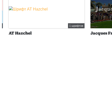
1 шрифтов
AT Hazchel
Jacques Fr