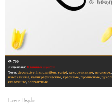
799
Лицензия:
Платный шрифт
Теги:
decorative
,
handwritten
,
script
,
декоративные
,
из сказок
,
изысканные
,
калиграфические
,
красивые
,
прописные
,
рукоп
сказочные
,
элегантные