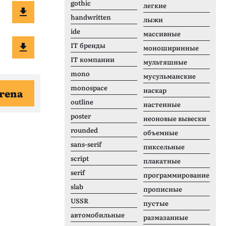
gothic
легкие
handwritten
лыжи
ide
массивные
IT бренды
моноширинные
IT компании
мультяшные
mono
мусульманские
monospace
наскар
rena
outline
настенные
poster
неоновые вывески
rounded
объемные
sans-serif
пиксельные
script
плакатные
serif
программирование
slab
прописные
USSR
пустые
автомобильные
размазанные