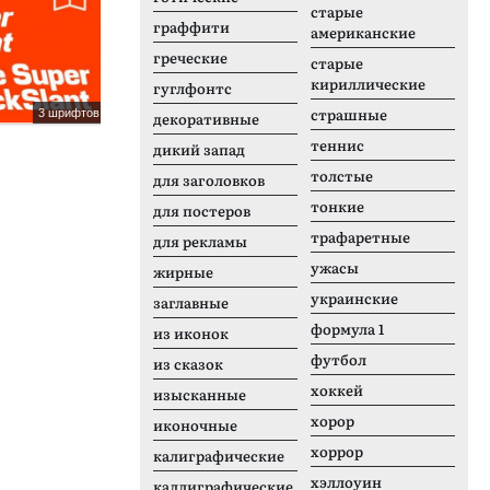
старые
граффити
американские
греческие
старые
кириллические
гуглфонтс
страшные
3 шрифтов
1 шрифтов
декоративные
Gabo Drive
S
теннис
дикий запад
толстые
для заголовков
тонкие
для постеров
трафаретные
для рекламы
ужасы
жирные
украинские
заглавные
формула 1
из иконок
футбол
из сказок
хоккей
изысканные
хорор
иконочные
хоррор
калиграфические
хэллоуин
каллиграфические