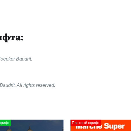
ифта:
oepker Baudrit.
audrit. All rights reserved.
ифт
Платный шрифт