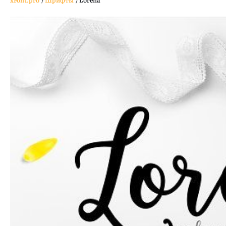
xFont.pro
/
Шрифты
/
Lorena