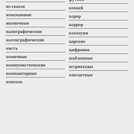
из сказок
хоккей
изысканные
хорор
иконочные
хоррор
калиграфические
хэллоуин
каллиграфические
царские
кисть
цифровые
комичные
шаблонные
коммунистические
штрихкоды
компьютерные
элегантные
консоль