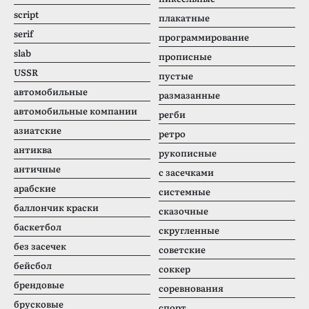
script
плакатные
serif
программирование
slab
прописные
USSR
пустые
автомобильные
размазанные
автомобильные компании
регби
азиатские
ретро
антиква
рукописные
античные
с засечками
арабские
системные
баллончик краски
сказочные
баскетбол
скругленные
без засечек
советские
бейсбол
соккер
брендовые
соревнования
брусковые
спорт