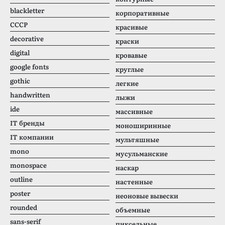
blackletter
корпоративные
CCCР
красивые
decorative
краски
digital
кровавые
google fonts
круглые
gothic
легкие
handwritten
лыжи
ide
массивные
IT бренды
моноширинные
IT компании
мультяшные
mono
мусульманские
monospace
наскар
outline
настенные
poster
неоновые вывески
rounded
объемные
sans-serif
пиксельные