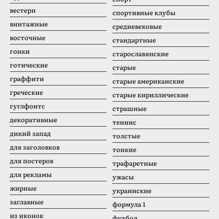
вестерн
спортивные клубы
винтажные
средневековые
восточные
стандартные
гонки
старославянские
готические
старые
граффити
старые американские
греческие
старые кириллические
гуглфонтс
страшные
декоративные
теннис
дикий запад
толстые
для заголовков
тонкие
для постеров
трафаретные
для рекламы
ужасы
жирные
украинские
заглавные
формула 1
из иконок
футбол