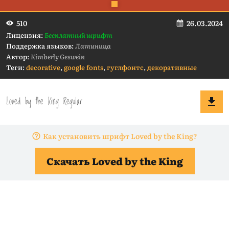
26.03.2024
510
Лицензия:
Бесплатный шрифт
Поддержка языков:
Латиница
Автор:
Kimberly Geswein
Теги:
decorative
,
google fonts
,
гуглфонтс
,
декоративные
Как установить шрифт Loved by the King?
Скачать Loved by the King