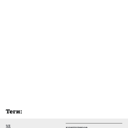
Теги:
3Д
контурные