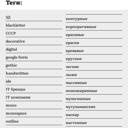
Теги:
3Д
контурные
blackletter
корпоративные
CCCР
красивые
decorative
краски
digital
кровавые
google fonts
круглые
gothic
легкие
handwritten
лыжи
ide
массивные
IT бренды
моноширинные
IT компании
мультяшные
mono
мусульманские
monospace
наскар
outline
настенные