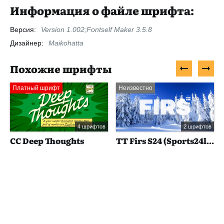
Информация о файле шрифта:
Версия:
Version 1.002;Fontself Maker 3.5.8
Дизайнер:
Maikohatta
Похожие шрифты
Платный шрифт
Неизвестно
4 шрифтов
2 шрифтов
CC Deep Thoughts
TT Firs S24 (Sports24live)