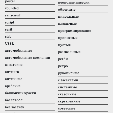
poster
неоновые вывески
rounded
объемные
sans-serif
пиксельные
script
плакатные
serif
программирование
slab
прописные
USSR
пустые
автомобильные
размазанные
автомобильные компании
регби
азиатские
ретро
антиква
рукописные
античные
с засечками
арабские
системные
баллончик краски
сказочные
баскетбол
скругленные
без засечек
советские