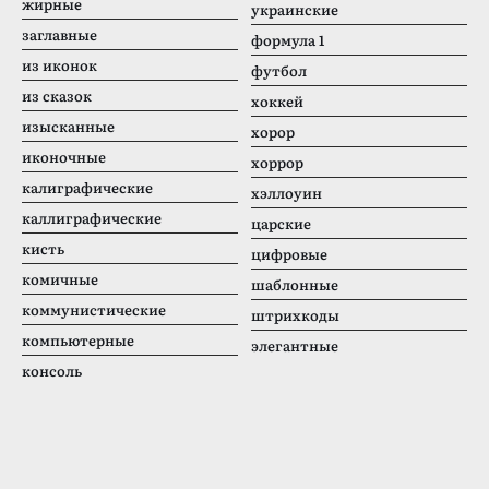
жирные
украинские
заглавные
формула 1
из иконок
футбол
из сказок
хоккей
изысканные
хорор
иконочные
хоррор
калиграфические
хэллоуин
каллиграфические
царские
кисть
цифровые
комичные
шаблонные
коммунистические
штрихкоды
компьютерные
элегантные
консоль