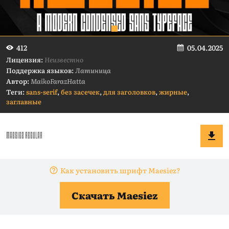
05.04.2025
412
Лицензия:
Неизвестно
Поддержка языков:
Латиница
Автор:
MaikoFarazHatta
Теги:
sans-serif
,
без засечек
,
для заголовков
,
жирные
,
заглавные
Как установить шрифт Maesiez?
Скачать Maesiez