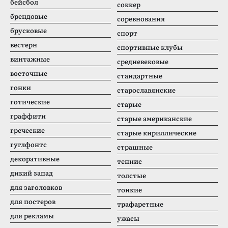
бейсбол
соккер
брендовые
соревнования
брусковые
спорт
вестерн
спортивные клубы
винтажные
средневековые
восточные
стандартные
гонки
старославянские
готические
старые
граффити
старые американские
греческие
старые кириллические
гуглфонтс
страшные
декоративные
теннис
дикий запад
толстые
для заголовков
тонкие
для постеров
трафаретные
для рекламы
ужасы