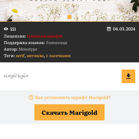
04.03.2024
551
Лицензия:
Платный шрифт
Поддержка языков:
Латиница
Автор:
Monotype
Теги:
serif
,
антиква
,
с засечками
Как установить шрифт Marigold?
Скачать Marigold