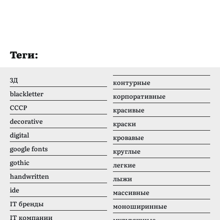
Теги:
3Д
контурные
blackletter
корпоративные
CCCР
красивые
decorative
краски
digital
кровавые
google fonts
круглые
gothic
легкие
handwritten
лыжи
ide
массивные
IT бренды
моноширинные
IT компании
мультяшные