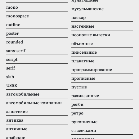
mono
мусульманские
monospace
наскар
outline
настенные
poster
неоновые вывески
rounded
объемные
sans-serif
пиксельные
script
плакатные
serif
программирование
slab
прописные
USSR
пустые
автомобильные
размазанные
автомобильные компании
регби
азиатские
ретро
антиква
рукописные
античные
с засечками
арабские
системные