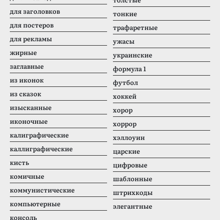
для заголовков
тонкие
для постеров
трафаретные
для рекламы
ужасы
жирные
украинские
заглавные
формула 1
из иконок
футбол
из сказок
хоккей
изысканные
хорор
иконочные
хоррор
калиграфические
хэллоуин
каллиграфические
царские
кисть
цифровые
комичные
шаблонные
коммунистические
штрихкоды
компьютерные
элегантные
консоль