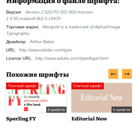
Информация о файле шрифта:
Версия:
Version 2.020;PS 002.000;hotconv
1.0.50;makeotf.lib2.0.16970
Торговая марка:
Marigold is a trademark of AlphaOmega
Typography.
Дизайнер:
Arthur Baker
URL:
http://www.adobe.com/type
License URL:
http://www.adobe.com/type/legal.html
Похожие шрифты
Платный шрифт
Платный шрифт
8 шрифтов
8 шрифтов
Sperling FY
Editorial New