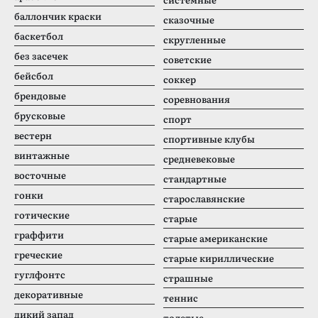
баллончик краски
сказочные
баскетбол
скругленные
без засечек
советские
бейсбол
соккер
брендовые
соревнования
брусковые
спорт
вестерн
спортивные клубы
винтажные
средневековые
восточные
стандартные
гонки
старославянские
готические
старые
граффити
старые американские
греческие
старые кириллические
гуглфонтс
страшные
декоративные
теннис
дикий запад
толстые