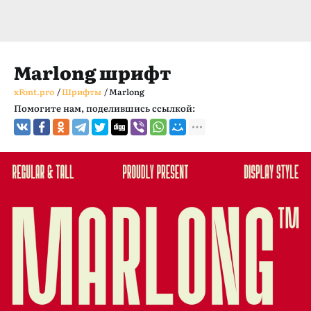
Marlong шрифт
xFont.pro
/
Шрифты
/
Marlong
Помогите нам, поделившись ссылкой: