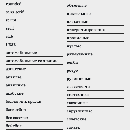
rounded
объемные
sans-serif
пиксельные
script
плакатные
serif
программирование
slab
прописные
USSR
пустые
автомобильные
размазанные
автомобильные компании
регби
азиатские
ретро
антиква
рукописные
античные
с засечками
арабские
системные
баллончик краски
сказочные
баскетбол
скругленные
без засечек
советские
бейсбол
соккер