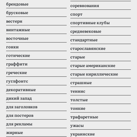
брендовые
соревнования
брусковые
спорт
вестерн
спортивные клубы
винтажные
средневековые
восточные
стандартные
гонки
старославянские
готические
старые
граффити
старые американские
греческие
старые кириллические
гуглфонтс
страшные
декоративные
теннис
дикий запад
толстые
для заголовков
тонкие
для постеров
трафаретные
для рекламы
ужасы
жирные
украинские