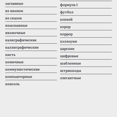
заглавные
формула 1
из иконок
футбол
из сказок
хоккей
изысканные
хорор
иконочные
хоррор
калиграфические
хэллоуин
каллиграфические
царские
кисть
цифровые
комичные
шаблонные
коммунистические
штрихкоды
компьютерные
элегантные
консоль