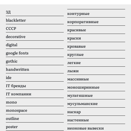
3Д
контурные
blackletter
корпоративные
CCCР
красивые
decorative
краски
digital
кровавые
google fonts
круглые
gothic
легкие
handwritten
лыжи
ide
массивные
IT бренды
моноширинные
IT компании
мультяшные
mono
мусульманские
monospace
наскар
outline
настенные
poster
неоновые вывески