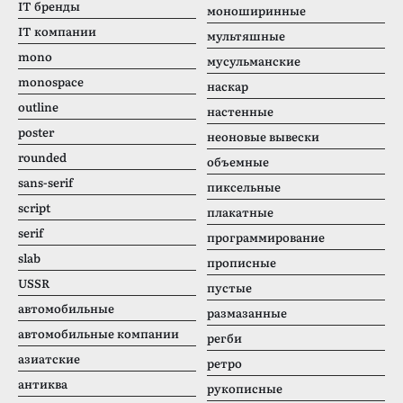
IT бренды
моноширинные
IT компании
мультяшные
mono
мусульманские
monospace
наскар
outline
настенные
poster
неоновые вывески
rounded
объемные
sans-serif
пиксельные
script
плакатные
serif
программирование
slab
прописные
USSR
пустые
автомобильные
размазанные
автомобильные компании
регби
азиатские
ретро
антиква
рукописные