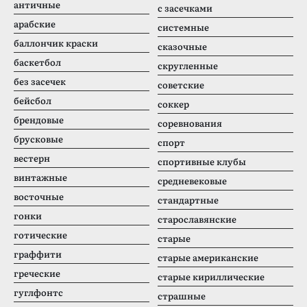
античные
с засечками
арабские
системные
баллончик краски
сказочные
баскетбол
скругленные
без засечек
советские
бейсбол
соккер
брендовые
соревнования
брусковые
спорт
вестерн
спортивные клубы
винтажные
средневековые
восточные
стандартные
гонки
старославянские
готические
старые
граффити
старые американские
греческие
старые кириллические
гуглфонтс
страшные