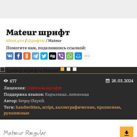
Mateur шрифт
xFont.pro
/
Шрифты
/
Mateur
Помогите нам, поделившись ссылкой:
26.03.2024
677
Лицензия:
Платный шрифт
Поддержка языков:
Кириллица, латиница
Автор:
Sergey Oleynik
Теги:
handwritten
,
script
,
каллиграфические
,
прописные
,
рукописные