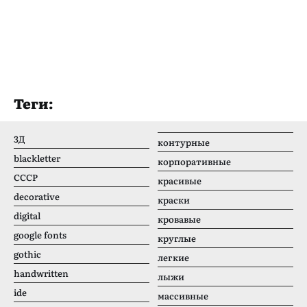
Теги:
3Д
контурные
blackletter
корпоративные
CCCР
красивые
decorative
краски
digital
кровавые
google fonts
круглые
gothic
легкие
handwritten
лыжи
ide
массивные