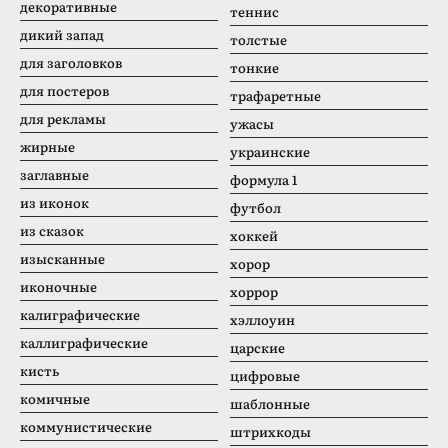
декоративные
теннис
дикий запад
толстые
для заголовков
тонкие
для постеров
трафаретные
для рекламы
ужасы
жирные
украинские
заглавные
формула 1
из иконок
футбол
из сказок
хоккей
изысканные
хорор
иконочные
хоррор
калиграфические
хэллоуин
каллиграфические
царские
кисть
цифровые
комичные
шаблонные
коммунистические
штрихкоды