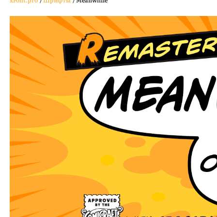
xFont.pro
/
Шрифты
/
Meanwhile