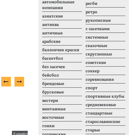
автомобильные
регби
компании
ретро
азиатские
рукописные
антиква
с засечками
античные
системные
арабские
сказочные
баллончик краски
скругленные
баскетбол
советские
без засечек
соккер
бейсбол
соревнования
брендовые
спорт
брусковые
Только для личного пользования
П
спортивные клубы
вестерн
средневековые
винтажные
стандартные
восточные
старославянские
гонки
старые
готические
8 шрифтов
1 шрифтов