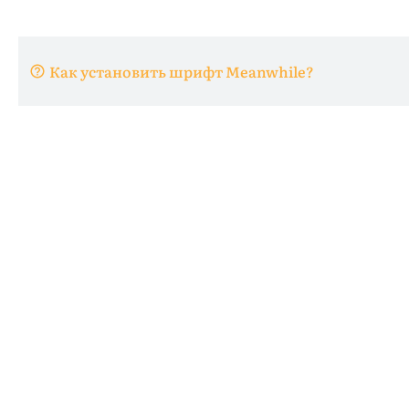
Как установить шрифт Meanwhile?