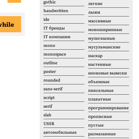
gothic
легкие
handwritten
лыжи
ide
массивные
hile
IT бренды
моноширинные
IT компании
мультяшные
mono
мусульманские
monospace
наскар
outline
настенные
poster
неоновые вывески
rounded
объемные
sans-serif
пиксельные
script
плакатные
serif
программирование
slab
прописные
USSR
пустые
автомобильные
размазанные