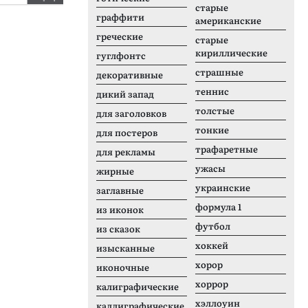
старые
Big Stem
S
граффити
американские
греческие
старые
кириллические
гуглфонтс
страшные
декоративные
теннис
дикий запад
толстые
для заголовков
тонкие
для постеров
трафаретные
для рекламы
ужасы
жирные
украинские
заглавные
формула 1
из иконок
футбол
из сказок
хоккей
изысканные
хорор
иконочные
хоррор
калиграфические
хэллоуин
каллиграфические