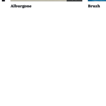
Alburgone
Bruzh