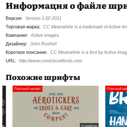
Информация о файле шр
Версия:
Version 1.00 2011
Торговая марка:
CC Meanwhile is a trademark of Active I
Компания:
Active Images
Дизайнер:
John Roshell
Короткое описание:
CC Meanwhile is a font by Active Imag
URL:
http://www.comicbookfonts.com
Похожие шрифты
Платный шрифт
Платный шрифт
4 шрифтов