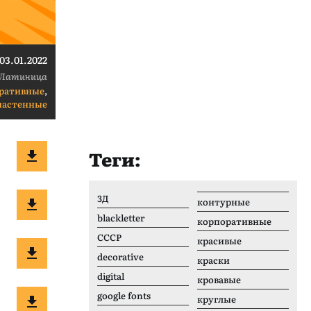
03.01.2022
Латиница
ративные
,
настенные
Теги:
3Д
контурные
blackletter
корпоративные
CCCР
красивые
decorative
краски
digital
кровавые
google fonts
круглые