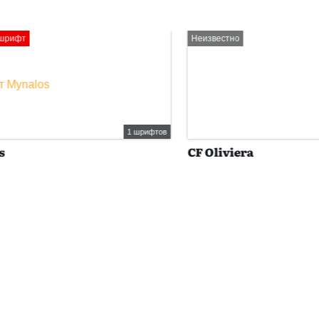
Неизвестно
1 шрифтов
CF Oliviera