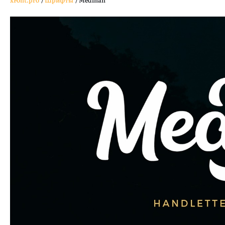
xFont.pro
/
Шрифты
/
Medinah