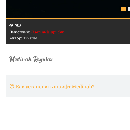
795
Лицензия:
Платный шрифт
Автор:
Trustha
Как установить шрифт Medinah?