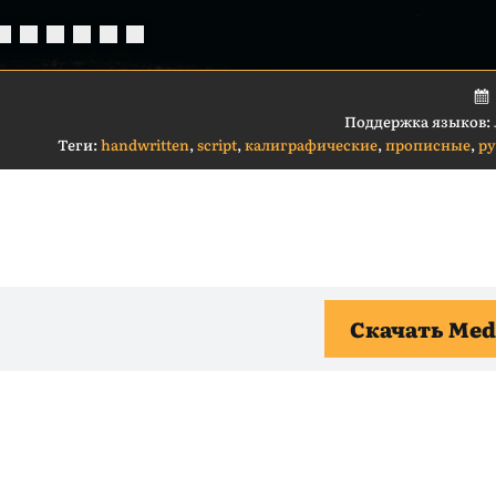
Поддержка языков:
Теги:
handwritten
,
script
,
калиграфические
,
прописные
,
р
Скачать Med