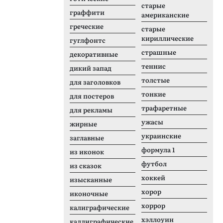
старые
граффити
американские
греческие
старые
кириллические
гуглфонтс
страшные
декоративные
теннис
дикий запад
толстые
для заголовков
тонкие
для постеров
трафаретные
для рекламы
ужасы
жирные
украинские
заглавные
формула 1
из иконок
футбол
из сказок
хоккей
изысканные
хорор
иконочные
хоррор
калиграфические
хэллоуин
каллиграфические