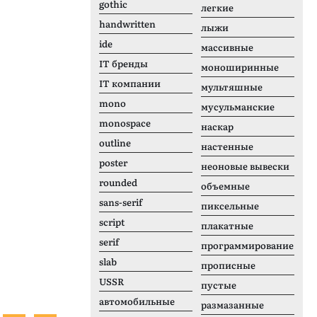
gothic
легкие
handwritten
лыжи
ide
массивные
IT бренды
моноширинные
IT компании
мультяшные
mono
мусульманские
monospace
наскар
outline
настенные
poster
неоновые вывески
rounded
объемные
sans-serif
пиксельные
script
плакатные
serif
программирование
slab
прописные
USSR
пустые
автомобильные
размазанные