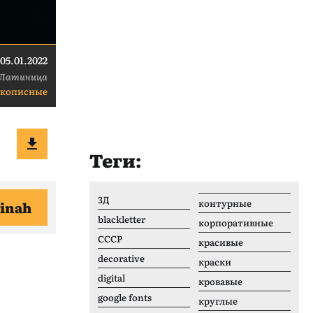
05.01.2022
Латиница
укописные
Теги:
3Д
контурные
inah
blackletter
корпоративные
CCCР
красивые
decorative
краски
digital
кровавые
google fonts
круглые