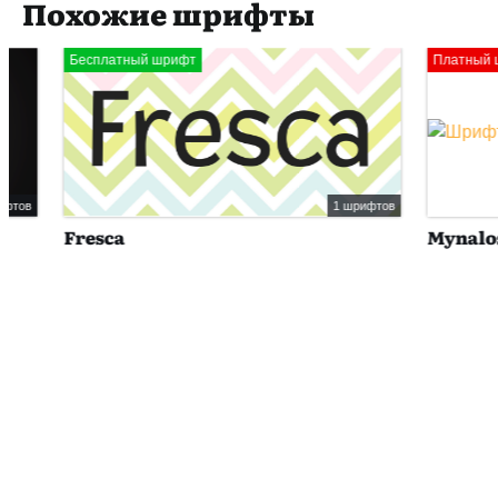
Похожие шрифты
Бесплатный шрифт
Платный шрифт
1 шрифтов
Fresca
Mynalos