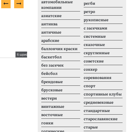
автомобильные
регби
компании
ретро
азиатские
Платный шрифт
П
рукописные
антиква
с засечками
античные
системные
арабские
сказочные
баллончик краски
скругленные
6 шрифтов
2 шрифтов
баскетбол
советские
Momentic Yesterday
M
без засечек
соккер
бейсбол
соревнования
брендовые
спорт
брусковые
спортивные клубы
вестерн
средневековые
винтажные
стандартные
восточные
старославянские
гонки
старые
готические