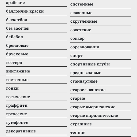
арабские
системные
баллончик краски
сказочные
баскетбол
скругленные
без засечек
советские
бейсбол
соккер
брендовые
соревнования
брусковые
спорт
вестерн
спортивные клубы
винтажные
средневековые
восточные
стандартные
гонки
старославянские
готические
старые
граффити
старые американские
греческие
старые кириллические
гуглфонтс
страшные
декоративные
теннис