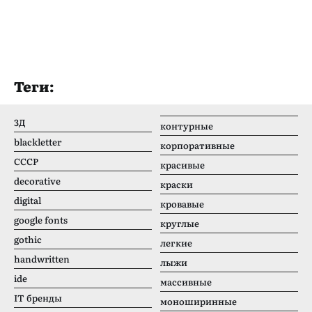
Теги:
3Д
контурные
blackletter
корпоративные
CCCР
красивые
decorative
краски
digital
кровавые
google fonts
круглые
gothic
легкие
handwritten
лыжи
ide
массивные
IT бренды
моноширинные