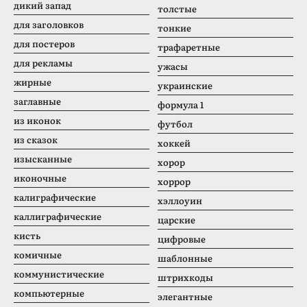
дикий запад
толстые
для заголовков
тонкие
для постеров
трафаретные
для рекламы
ужасы
жирные
украинские
заглавные
формула 1
из иконок
футбол
из сказок
хоккей
изысканные
хорор
иконочные
хоррор
калиграфические
хэллоуин
каллиграфические
царские
кисть
цифровые
комичные
шаблонные
коммунистические
штрихкоды
компьютерные
элегантные