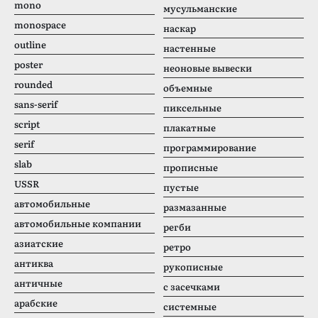
mono
мусульманские
monospace
наскар
outline
настенные
poster
неоновые вывески
rounded
объемные
sans-serif
пиксельные
script
плакатные
serif
программирование
slab
прописные
USSR
пустые
автомобильные
размазанные
автомобильные компании
регби
азиатские
ретро
антиква
рукописные
античные
с засечками
арабские
системные