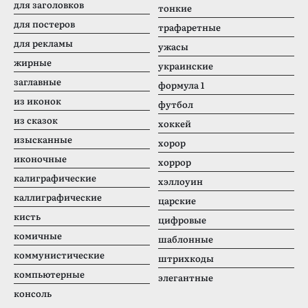
для заголовков
тонкие
для постеров
трафаретные
для рекламы
ужасы
жирные
украинские
заглавные
формула 1
из иконок
футбол
из сказок
хоккей
изысканные
хорор
иконочные
хоррор
калиграфические
хэллоуин
каллиграфические
царские
кисть
цифровые
комичные
шаблонные
коммунистические
штрихкоды
компьютерные
элегантные
консоль