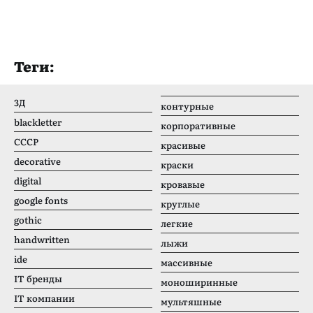
Теги:
3Д
контурные
blackletter
корпоративные
CCCР
красивые
decorative
краски
digital
кровавые
google fonts
круглые
gothic
легкие
handwritten
лыжи
ide
массивные
IT бренды
моноширинные
IT компании
мультяшные