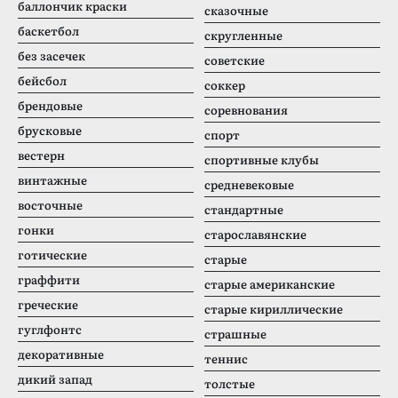
баллончик краски
сказочные
баскетбол
скругленные
без засечек
советские
бейсбол
соккер
брендовые
соревнования
брусковые
спорт
вестерн
спортивные клубы
винтажные
средневековые
восточные
стандартные
гонки
старославянские
готические
старые
граффити
старые американские
греческие
старые кириллические
гуглфонтс
страшные
декоративные
теннис
дикий запад
толстые