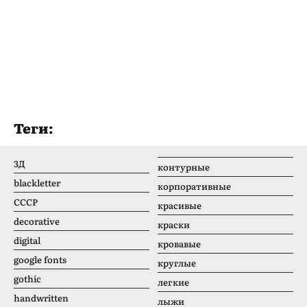
Теги:
3Д
контурные
blackletter
корпоративные
CCCР
красивые
decorative
краски
digital
кровавые
google fonts
круглые
gothic
легкие
handwritten
лыжи