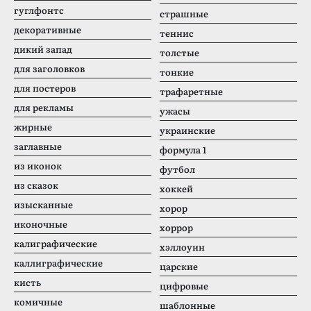
гуглфонтс
страшные
декоративные
теннис
дикий запад
толстые
для заголовков
тонкие
для постеров
трафаретные
для рекламы
ужасы
жирные
украинские
заглавные
формула 1
из иконок
футбол
из сказок
хоккей
изысканные
хорор
иконочные
хоррор
калиграфические
хэллоуин
каллиграфические
царские
кисть
цифровые
комичные
шаблонные