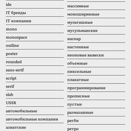
ide
массивные
IT бренды
моноширинные
IT компании
мультяшные
mono
мусульманские
monospace
наскар
outline
настенные
poster
неоновые вывески
rounded
объемные
sans-serif
пиксельные
script
плакатные
serif
программирование
slab
прописные
USSR
пустые
автомобильные
размазанные
автомобильные компании
регби
азиатские
ретро