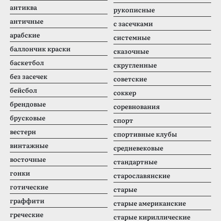
антиква
рукописные
античные
с засечками
арабские
системные
баллончик краски
сказочные
баскетбол
скругленные
без засечек
советские
бейсбол
соккер
брендовые
соревнования
брусковые
спорт
вестерн
спортивные клубы
винтажные
средневековые
восточные
стандартные
гонки
старославянские
готические
старые
граффити
старые американские
греческие
старые кириллические