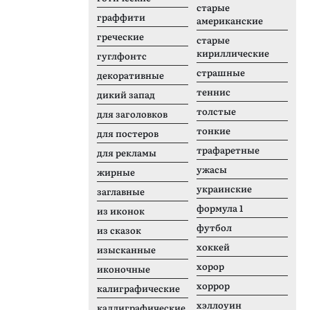
старые
граффити
американские
греческие
старые
кириллические
гуглфонтс
страшные
декоративные
теннис
дикий запад
толстые
для заголовков
тонкие
для постеров
трафаретные
для рекламы
ужасы
жирные
украинские
заглавные
формула 1
из иконок
футбол
из сказок
хоккей
изысканные
хорор
иконочные
хоррор
калиграфические
хэллоуин
каллиграфические