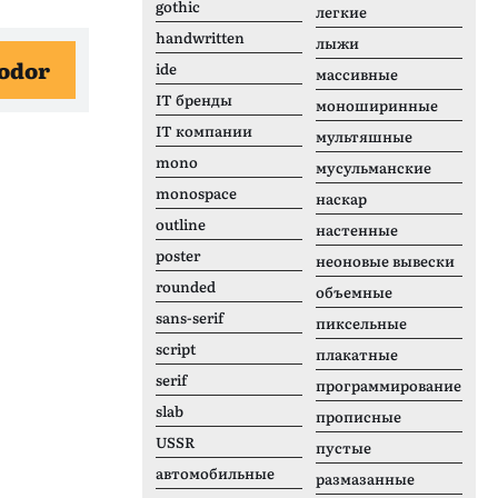
gothic
легкие
handwritten
лыжи
odor
ide
массивные
IT бренды
моноширинные
IT компании
мультяшные
mono
мусульманские
monospace
наскар
outline
настенные
poster
неоновые вывески
rounded
объемные
sans-serif
пиксельные
script
плакатные
serif
программирование
slab
прописные
USSR
пустые
автомобильные
размазанные