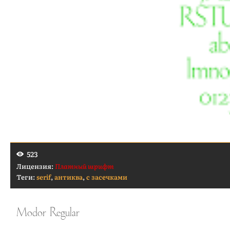
523
Лицензия:
Платный шрифт
Теги:
serif
,
антиква
,
с засечками