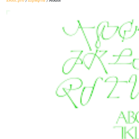
xFont.pro
/
Шрифты
/
Modor