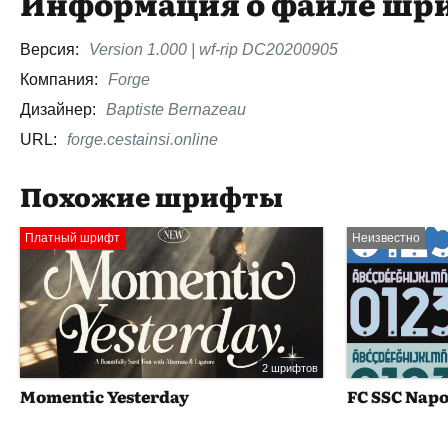
Информация о файле шр
Версия:
Version 1.000 | wf-rip DC20200905
Компания:
Forge
Дизайнер:
Baptiste Bernazeau
URL:
forge.cestainsi.online
Похожие шрифты
Платный шрифт
Неизвестно
2 шрифтов
Momentic Yesterday
FC SSC Napol