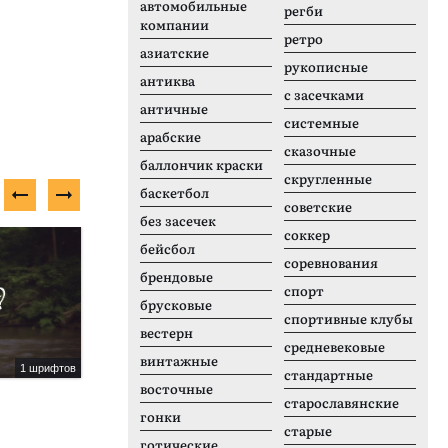
автомобильные
регби
компании
ретро
азиатские
рукописные
антиква
с засечками
античные
системные
арабские
сказочные
баллончик краски
скругленные
баскетбол
советские
без засечек
соккер
Платный шрифт
Н
бейсбол
соревнования
брендовые
спорт
брусковые
спортивные клубы
вестерн
средневековые
винтажные
1 шрифтов
3 шрифтов
стандартные
восточные
XXL Sans Office
L
старославянские
гонки
старые
готические