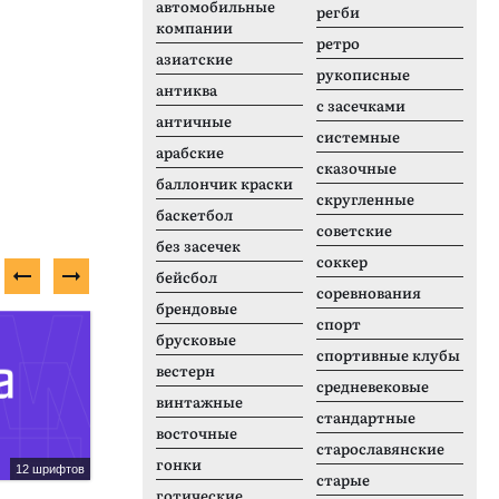
автомобильные
регби
компании
ретро
азиатские
рукописные
антиква
с засечками
античные
системные
арабские
сказочные
баллончик краски
скругленные
баскетбол
советские
без засечек
соккер
бейсбол
соревнования
брендовые
спорт
Платный шрифт
Б
брусковые
спортивные клубы
вестерн
средневековые
винтажные
стандартные
восточные
старославянские
гонки
12 шрифтов
1 шрифтов
старые
готические