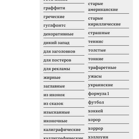
RMU Bison
B
старые
граффити
американские
греческие
старые
кириллические
гуглфонтс
страшные
декоративные
теннис
дикий запад
толстые
для заголовков
тонкие
для постеров
трафаретные
для рекламы
ужасы
жирные
украинские
заглавные
формула 1
из иконок
футбол
из сказок
хоккей
изысканные
хорор
иконочные
хоррор
калиграфические
хэллоуин
каллиграфические