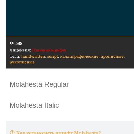
588
Лицензия:
Платный шрифт
Теги:
handwritten
,
script
,
каллиграфические
,
прописные
,
рукописные
Как установить шрифт Molahesta?