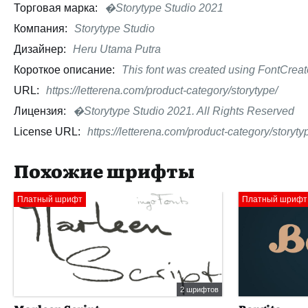
Торговая марка:
�Storytype Studio 2021
Компания:
Storytype Studio
Дизайнер:
Heru Utama Putra
Короткое описание:
This font was created using FontCrea
URL:
https://letterena.com/product-category/storytype/
Лицензия:
�Storytype Studio 2021. All Rights Reserved
License URL:
https://letterena.com/product-category/storyty
Похожие шрифты
Платный шрифт
Платный шрифт
2 шрифтов