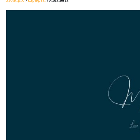
xFont.pro
/
Шрифты
/
Molahesta