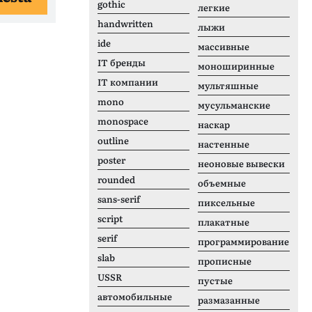
gothic
легкие
handwritten
лыжи
ide
массивные
IT бренды
моноширинные
IT компании
мультяшные
mono
мусульманские
monospace
наскар
outline
настенные
poster
неоновые вывески
rounded
объемные
sans-serif
пиксельные
script
плакатные
serif
программирование
slab
прописные
USSR
пустые
автомобильные
размазанные