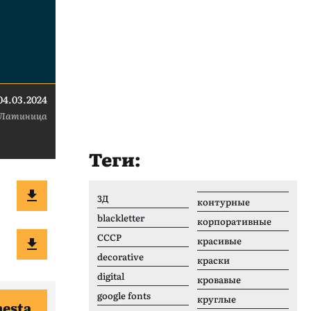
04.03.2024
Латиница
Теги:
3Д
контурные
blackletter
корпоративные
CCCР
красивые
decorative
краски
digital
кровавые
google fonts
круглые
esta