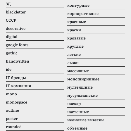
3Д
контурные
blackletter
корпоративные
CCCР
красивые
decorative
краски
digital
кровавые
google fonts
круглые
gothic
легкие
handwritten
лыжи
ide
массивные
IT бренды
моноширинные
IT компании
мультяшные
mono
мусульманские
monospace
наскар
outline
настенные
poster
неоновые вывески
rounded
объемные