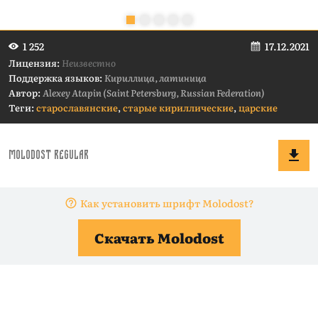
17.12.2021
1 252
Лицензия:
Неизвестно
Поддержка языков:
Кириллица, латиница
Автор:
Alexey Atapin (Saint Petersburg, Russian Federation)
Теги:
старославянские
,
старые кириллические
,
царские
Как установить шрифт Molodost?
Скачать Molodost