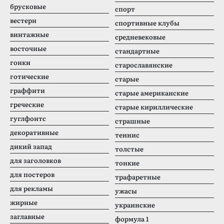
брусковые
спорт
вестерн
спортивные клубы
винтажные
средневековые
восточные
стандартные
гонки
старославянские
готические
старые
граффити
старые американские
греческие
старые кириллические
гуглфонтс
страшные
декоративные
теннис
дикий запад
толстые
для заголовков
тонкие
для постеров
трафаретные
для рекламы
ужасы
жирные
украинские
заглавные
формула 1