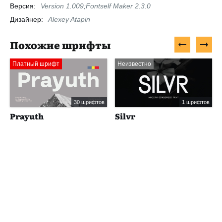
Версия:
Version 1.009;Fontself Maker 2.3.0
Дизайнер:
Alexey Atapin
Похожие шрифты
Платный шрифт
Неизвестно
30 шрифтов
1 шрифтов
Prayuth
Silvr