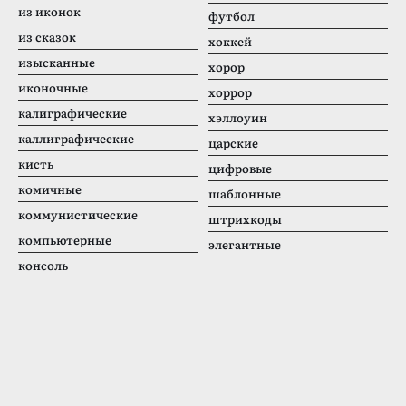
из иконок
футбол
из сказок
хоккей
изысканные
хорор
иконочные
хоррор
калиграфические
хэллоуин
каллиграфические
царские
кисть
цифровые
комичные
шаблонные
коммунистические
штрихкоды
компьютерные
элегантные
консоль