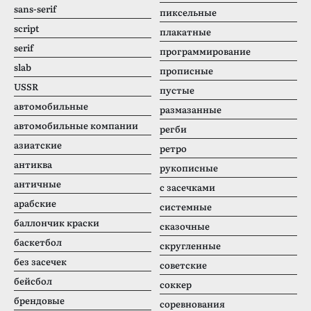
sans-serif
пиксельные
script
плакатные
serif
программирование
slab
прописные
USSR
пустые
автомобильные
размазанные
автомобильные компании
регби
азиатские
ретро
антиква
рукописные
античные
с засечками
арабские
системные
баллончик краски
сказочные
баскетбол
скругленные
без засечек
советские
бейсбол
соккер
брендовые
соревнования