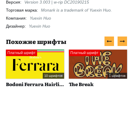
Версия:
Version 3.003 | w-rip DC20190215
Торговая марка:
Monark is a trademark of Yuexin Huo.
Компания:
Yuexin Huo
Дизайнер:
Yuexin Huo
Похожие шрифты
Платный шрифт
Платный шрифт
10 шрифтов
1 шрифтов
Bodoni Ferrara Hairline
The Break