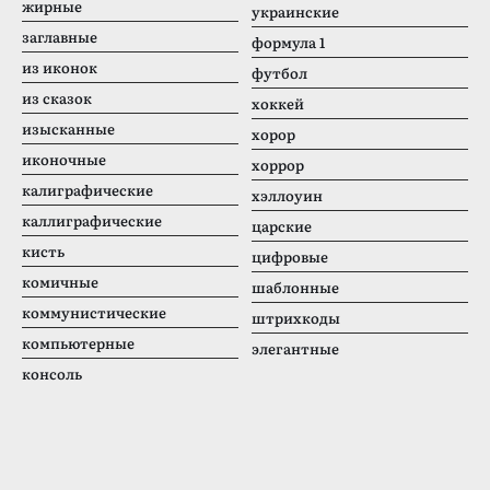
жирные
украинские
заглавные
формула 1
из иконок
футбол
из сказок
хоккей
изысканные
хорор
иконочные
хоррор
калиграфические
хэллоуин
каллиграфические
царские
кисть
цифровые
комичные
шаблонные
коммунистические
штрихкоды
компьютерные
элегантные
консоль