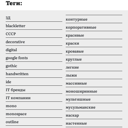
Теги:
3Д
контурные
blackletter
корпоративные
CCCР
красивые
decorative
краски
digital
кровавые
google fonts
круглые
gothic
легкие
handwritten
лыжи
ide
массивные
IT бренды
моноширинные
IT компании
мультяшные
mono
мусульманские
monospace
наскар
outline
настенные