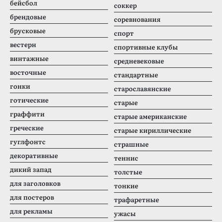
бейсбол
соккер
брендовые
соревнования
брусковые
спорт
вестерн
спортивные клубы
винтажные
средневековые
восточные
стандартные
гонки
старославянские
готические
старые
граффити
старые американские
греческие
старые кириллические
гуглфонтс
страшные
декоративные
теннис
дикий запад
толстые
для заголовков
тонкие
для постеров
трафаретные
для рекламы
ужасы