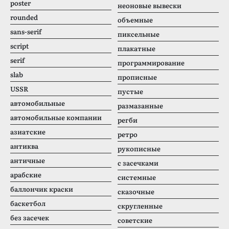
poster
неоновые вывески
rounded
объемные
sans-serif
пиксельные
script
плакатные
serif
программирование
slab
прописные
USSR
пустые
автомобильные
размазанные
автомобильные компании
регби
азиатские
ретро
антиква
рукописные
античные
с засечками
арабские
системные
баллончик краски
сказочные
баскетбол
скругленные
без засечек
советские