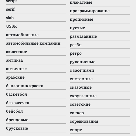
script
плакатные
serif
программирование
slab
прописные
USSR
пустые
автомобильные
размазанные
автомобильные компании
регби
азиатские
ретро
антиква
рукописные
античные
с засечками
арабские
системные
баллончик краски
сказочные
баскетбол
скругленные
без засечек
советские
бейсбол
соккер
брендовые
соревнования
брусковые
спорт