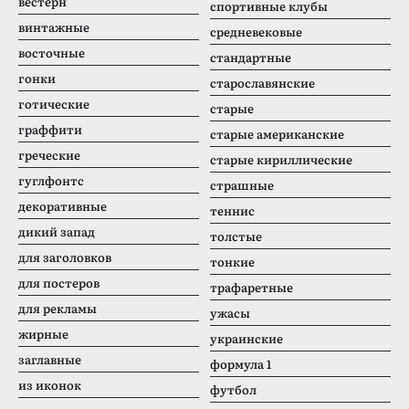
вестерн
спортивные клубы
винтажные
средневековые
восточные
стандартные
гонки
старославянские
готические
старые
граффити
старые американские
греческие
старые кириллические
гуглфонтс
страшные
декоративные
теннис
дикий запад
толстые
для заголовков
тонкие
для постеров
трафаретные
для рекламы
ужасы
жирные
украинские
заглавные
формула 1
из иконок
футбол