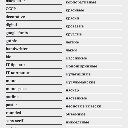
blackletter
корпоративные
CCCР
красивые
decorative
краски
digital
кровавые
google fonts
круглые
gothic
легкие
handwritten
лыжи
ide
массивные
IT бренды
моноширинные
IT компании
мультяшные
mono
мусульманские
monospace
наскар
outline
настенные
poster
неоновые вывески
rounded
объемные
sans-serif
пиксельные