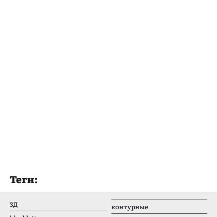
Теги:
3Д
контурные