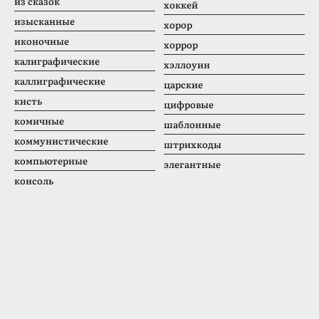
из сказок
хоккей
изысканные
хорор
иконочные
хоррор
калиграфические
хэллоуин
каллиграфические
царские
кисть
цифровые
комичные
шаблонные
коммунистические
штрихкоды
компьютерные
элегантные
консоль