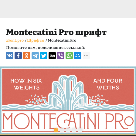
Montecatini Pro шрифт
xFont.pro
/
Шрифты
/
Montecatini Pro
Помогите нам, поделившись ссылкой: