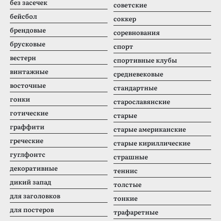
без засечек
советские
бейсбол
соккер
брендовые
соревнования
брусковые
спорт
вестерн
спортивные клубы
винтажные
средневековые
восточные
стандартные
гонки
старославянские
готические
старые
граффити
старые американские
греческие
старые кириллические
гуглфонтс
страшные
декоративные
теннис
дикий запад
толстые
для заголовков
тонкие
для постеров
трафаретные