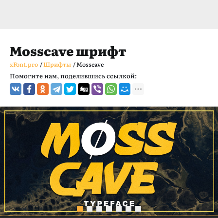
Mosscave шрифт
xFont.pro
/
Шрифты
/
Mosscave
Помогите нам, поделившись ссылкой: