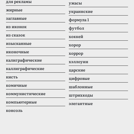
для рекламы
ужасы
жирные
украинские
заглавные
формула 1
из иконок
футбол
из сказок
хоккей
изысканные
хорор
иконочные
хоррор
калиграфические
хэллоуин
каллиграфические
царские
кисть
цифровые
комичные
шаблонные
коммунистические
штрихкоды
компьютерные
элегантные
консоль