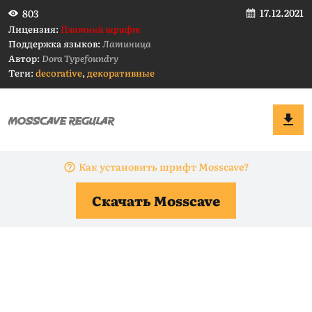
17.12.2021
803
Лицензия:
Платный шрифт
Поддержка языков:
Латиница
Автор:
Dora Typefoundry
Теги:
decorative
,
декоративные
Как установить шрифт Mosscave?
Скачать Mosscave