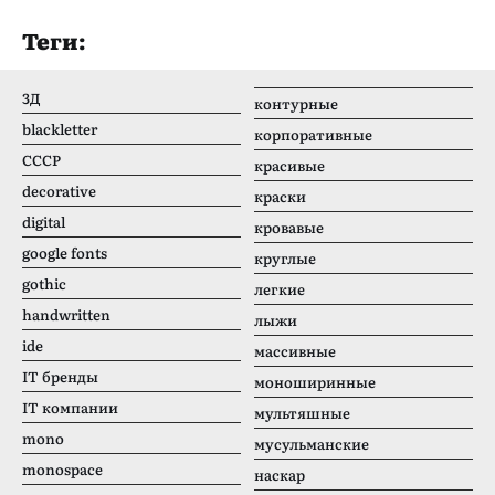
Теги:
3Д
контурные
blackletter
корпоративные
CCCР
красивые
decorative
краски
digital
кровавые
google fonts
круглые
gothic
легкие
handwritten
лыжи
ide
массивные
IT бренды
моноширинные
IT компании
мультяшные
mono
мусульманские
monospace
наскар