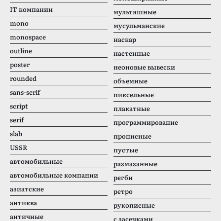
IT компании
мультяшные
mono
мусульманские
monospace
наскар
outline
настенные
poster
неоновые вывески
rounded
объемные
sans-serif
пиксельные
script
плакатные
serif
программирование
slab
прописные
USSR
пустые
автомобильные
размазанные
автомобильные компании
регби
азиатские
ретро
антиква
рукописные
античные
с засечками