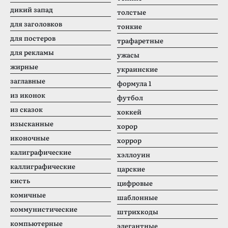
дикий запад
толстые
для заголовков
тонкие
для постеров
трафаретные
для рекламы
ужасы
жирные
украинские
заглавные
формула 1
из иконок
футбол
из сказок
хоккей
изысканные
хорор
иконочные
хоррор
калиграфические
хэллоуин
каллиграфические
царские
кисть
цифровые
комичные
шаблонные
коммунистические
штрихкоды
компьютерные
элегантные