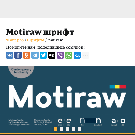
Motiraw шрифт
xFont.pro
/
Шрифты
/
Motiraw
Помогите нам, поделившись ссылкой: