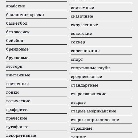
арабские
системные
баллончик краски
сказочные
баскетбол
скругленные
без засечек
советские
бейсбол
соккер
брендовые
соревнования
брусковые
спорт
вестерн
спортивные клубы
винтажные
средневековые
восточные
стандартные
гонки
старославянские
готические
старые
граффити
старые американские
греческие
старые кириллические
гуглфонтс
страшные
декоративные
теннис