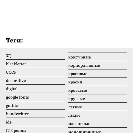
Теги:
3Д
контурные
blackletter
корпоративные
CCCР
красивые
decorative
краски
digital
кровавые
google fonts
круглые
gothic
легкие
handwritten
лыжи
ide
массивные
IT бренды
моноширинные