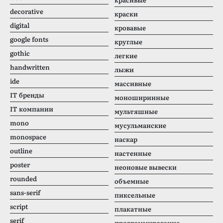
decorative
краски
digital
кровавые
google fonts
круглые
gothic
легкие
handwritten
лыжи
ide
массивные
IT бренды
моноширинные
IT компании
мультяшные
mono
мусульманские
monospace
наскар
outline
настенные
poster
неоновые вывески
rounded
объемные
sans-serif
пиксельные
script
плакатные
serif
программирование