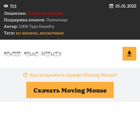
16.01.2022
713
Лицензия:
Платный шрифт
Поддержка языков:
Латиница
Автор:
URW Type Foundry
Теги:
из иконок
,
иконочные
Как установить шрифт Moving Mouse?
Скачать Moving Mouse