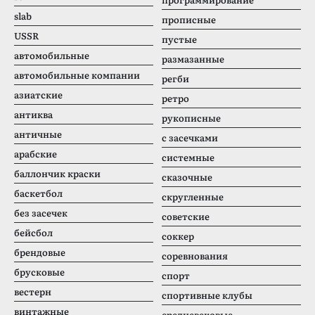
slab
прописные
USSR
пустые
автомобильные
размазанные
автомобильные компании
регби
азиатские
ретро
антиква
рукописные
античные
с засечками
арабские
системные
баллончик краски
сказочные
баскетбол
скругленные
без засечек
советские
бейсбол
соккер
брендовые
соревнования
брусковые
спорт
вестерн
спортивные клубы
винтажные
средневековые