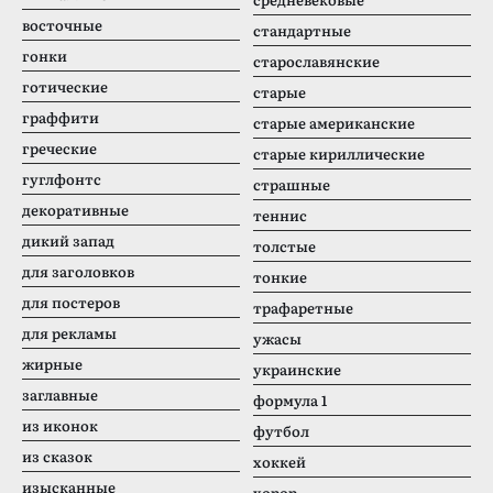
восточные
стандартные
гонки
старославянские
готические
старые
граффити
старые американские
греческие
старые кириллические
гуглфонтс
страшные
декоративные
теннис
дикий запад
толстые
для заголовков
тонкие
для постеров
трафаретные
для рекламы
ужасы
жирные
украинские
заглавные
формула 1
из иконок
футбол
из сказок
хоккей
изысканные
хорор