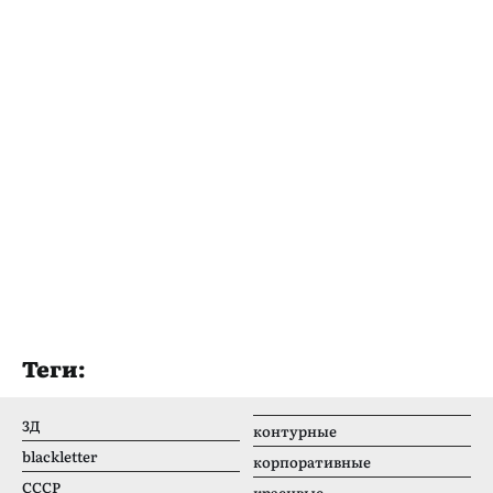
Теги:
3Д
контурные
blackletter
корпоративные
CCCР
красивые