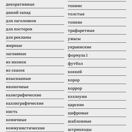
декоративные
теннис
дикий запад
толстые
для заголовков
тонкие
для постеров
трафаретные
для рекламы
ужасы
жирные
украинские
заглавные
формула 1
из иконок
футбол
из сказок
хоккей
изысканные
хорор
иконочные
хоррор
калиграфические
хэллоуин
каллиграфические
царские
кисть
цифровые
комичные
шаблонные
коммунистические
штрихкоды