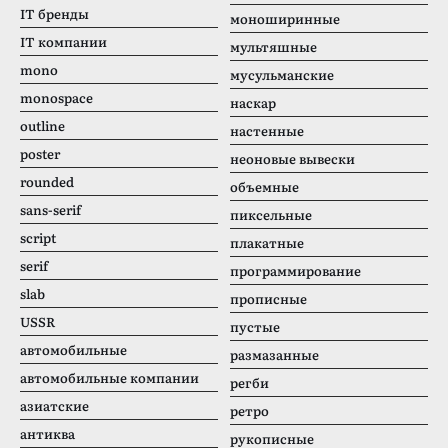
IT бренды
моноширинные
IT компании
мультяшные
mono
мусульманские
monospace
наскар
outline
настенные
poster
неоновые вывески
rounded
объемные
sans-serif
пиксельные
script
плакатные
serif
программирование
slab
прописные
USSR
пустые
автомобильные
размазанные
автомобильные компании
регби
азиатские
ретро
антиква
рукописные