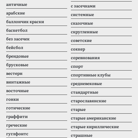
античные
с засечками
арабские
системные
баллончик краски
сказочные
баскетбол
скругленные
без засечек
советские
бейсбол
соккер
брендовые
соревнования
брусковые
спорт
вестерн
спортивные клубы
винтажные
средневековые
восточные
стандартные
гонки
старославянские
готические
старые
граффити
старые американские
греческие
старые кириллические
гуглфонтс
страшные