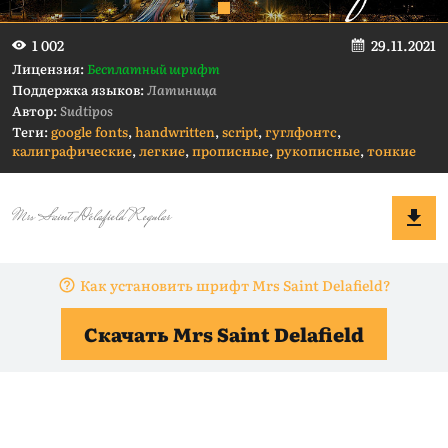
29.11.2021
1 002
Лицензия:
Бесплатный шрифт
Поддержка языков:
Латиница
Автор:
Sudtipos
Теги:
google fonts
,
handwritten
,
script
,
гуглфонтс
,
калиграфические
,
легкие
,
прописные
,
рукописные
,
тонкие
Как установить шрифт Mrs Saint Delafield?
Скачать Mrs Saint Delafield