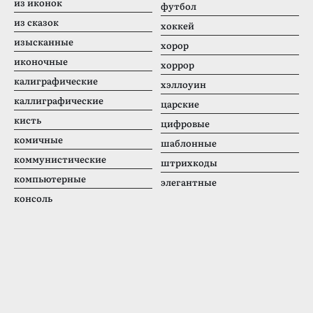
из иконок
футбол
из сказок
хоккей
изысканные
хорор
иконочные
хоррор
калиграфические
хэллоуин
каллиграфические
царские
кисть
цифровые
комичные
шаблонные
коммунистические
штрихкоды
компьютерные
элегантные
консоль