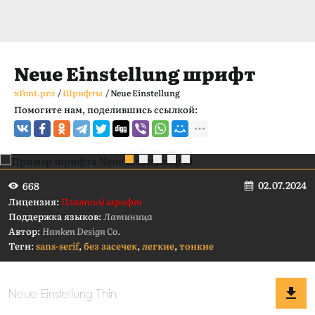
Neue Einstellung шрифт
xFont.pro
/
Шрифты
/
Neue Einstellung
Помогите нам, поделившись ссылкой:
02.07.2024
668
Лицензия:
Платный шрифт
Поддержка языков:
Латиница
Автор:
Hanken Design Co.
Теги:
sans-serif
,
без засечек
,
легкие
,
тонкие