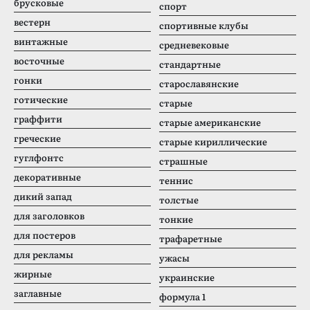
брусковые
спорт
вестерн
спортивные клубы
винтажные
средневековые
восточные
стандартные
гонки
старославянские
готические
старые
граффити
старые американские
греческие
старые кириллические
гуглфонтс
страшные
декоративные
теннис
дикий запад
толстые
для заголовков
тонкие
для постеров
трафаретные
для рекламы
ужасы
жирные
украинские
заглавные
формула 1