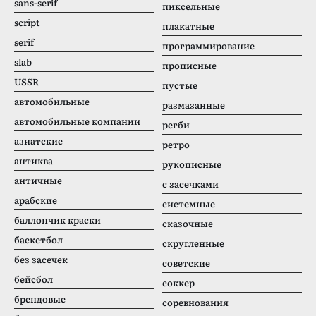
sans-serif
пиксельные
script
плакатные
serif
программирование
slab
прописные
USSR
пустые
автомобильные
размазанные
автомобильные компании
регби
азиатские
ретро
антиква
рукописные
античные
с засечками
арабские
системные
баллончик краски
сказочные
баскетбол
скругленные
без засечек
советские
бейсбол
соккер
брендовые
соревнования