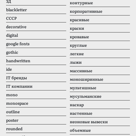
3Д
контурные
blackletter
корпоративные
CCCР
красивые
decorative
краски
digital
кровавые
google fonts
круглые
gothic
легкие
handwritten
лыжи
ide
массивные
IT бренды
моноширинные
IT компании
мультяшные
mono
мусульманские
monospace
наскар
outline
настенные
poster
неоновые вывески
rounded
объемные