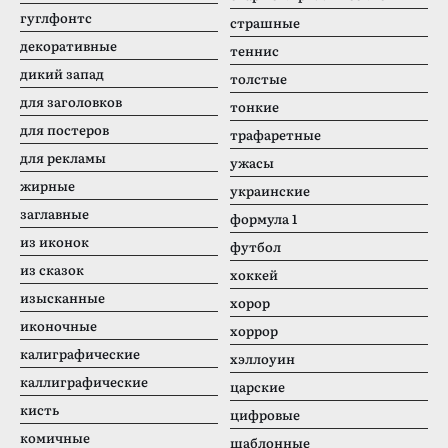
гуглфонтс
страшные
декоративные
теннис
дикий запад
толстые
для заголовков
тонкие
для постеров
трафаретные
для рекламы
ужасы
жирные
украинские
заглавные
формула 1
из иконок
футбол
из сказок
хоккей
изысканные
хорор
иконочные
хоррор
калиграфические
хэллоуин
каллиграфические
царские
кисть
цифровые
комичные
шаблонные