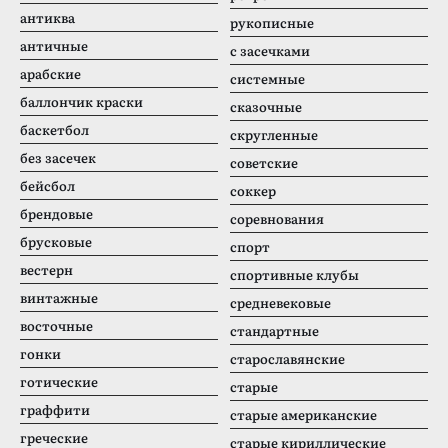
антиква
рукописные
античные
с засечками
арабские
системные
баллончик краски
сказочные
баскетбол
скругленные
без засечек
советские
бейсбол
соккер
брендовые
соревнования
брусковые
спорт
вестерн
спортивные клубы
винтажные
средневековые
восточные
стандартные
гонки
старославянские
готические
старые
граффити
старые американские
греческие
старые кириллические