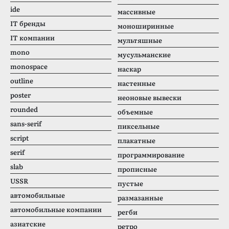
ide
массивные
IT бренды
моноширинные
IT компании
мультяшные
mono
мусульманские
monospace
наскар
outline
настенные
poster
неоновые вывески
rounded
объемные
sans-serif
пиксельные
script
плакатные
serif
программирование
slab
прописные
USSR
пустые
автомобильные
размазанные
автомобильные компании
регби
азиатские
ретро