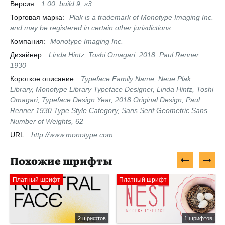
Версия:
1.00, build 9, s3
Торговая марка:
Plak is a trademark of Monotype Imaging Inc.
and may be registered in certain other jurisdictions.
Компания:
Monotype Imaging Inc.
Дизайнер:
Linda Hintz, Toshi Omagari, 2018; Paul Renner
1930
Короткое описание:
Typeface Family Name, Neue Plak
Library, Monotype Library Typeface Designer, Linda Hintz, Toshi
Omagari, Typeface Design Year, 2018 Original Design, Paul
Renner 1930 Type Style Category, Sans Serif,Geometric Sans
Number of Weights, 62
URL:
http://www.monotype.com
Похожие шрифты
Платный шрифт
Платный шрифт
2 шрифтов
1 шрифтов