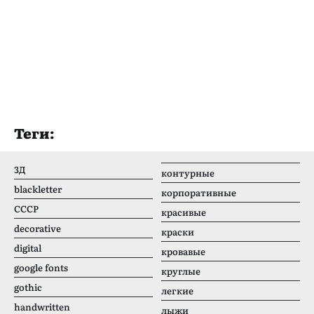
Теги:
3Д
контурные
blackletter
корпоративные
CCCР
красивые
decorative
краски
digital
кровавые
google fonts
круглые
gothic
легкие
handwritten
лыжи