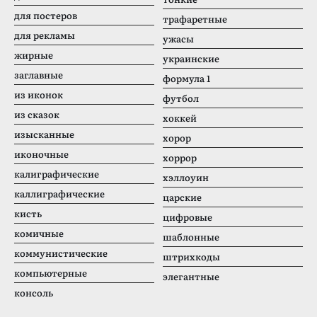
для постеров
трафаретные
для рекламы
ужасы
жирные
украинские
заглавные
формула 1
из иконок
футбол
из сказок
хоккей
изысканные
хорор
иконочные
хоррор
калиграфические
хэллоуин
каллиграфические
царские
кисть
цифровые
комичные
шаблонные
коммунистические
штрихкоды
компьютерные
элегантные
консоль