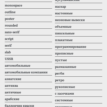
monospace
наскар
outline
настенные
poster
неоновые вывески
rounded
объемные
sans-serif
пиксельные
script
плакатные
serif
программирование
slab
прописные
USSR
пустые
автомобильные
размазанные
автомобильные компании
регби
азиатские
ретро
антиква
рукописные
античные
с засечками
арабские
системные
баллончик краски
сказочные