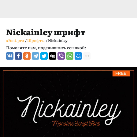
Nickainley шрифт
xFont.pro
/
Шрифты
/
Nickainley
Помогите нам, поделившись ссылкой: