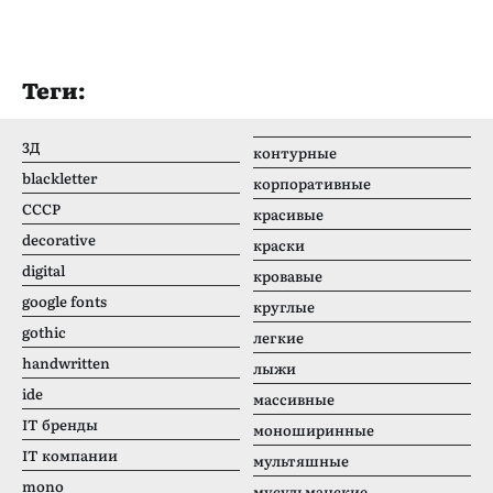
Теги:
3Д
контурные
blackletter
корпоративные
CCCР
красивые
decorative
краски
digital
кровавые
google fonts
круглые
gothic
легкие
handwritten
лыжи
ide
массивные
IT бренды
моноширинные
IT компании
мультяшные
mono
мусульманские