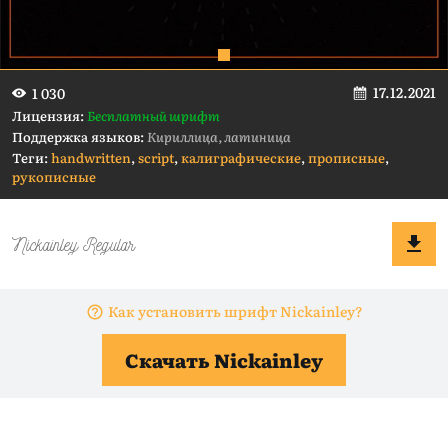
17.12.2021
1 030
Лицензия:
Бесплатный шрифт
Поддержка языков:
Кириллица, латиница
Теги:
handwritten
,
script
,
калиграфические
,
прописные
,
рукописные
Как установить шрифт Nickainley?
Скачать Nickainley