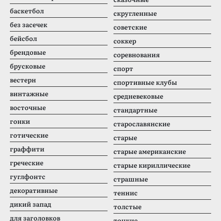
баскетбол
скругленные
без засечек
советские
бейсбол
соккер
брендовые
соревнования
брусковые
спорт
вестерн
спортивные клубы
винтажные
средневековые
восточные
стандартные
гонки
старославянские
готические
старые
граффити
старые американские
греческие
старые кириллические
гуглфонтс
страшные
декоративные
теннис
дикий запад
толстые
для заголовков
тонкие