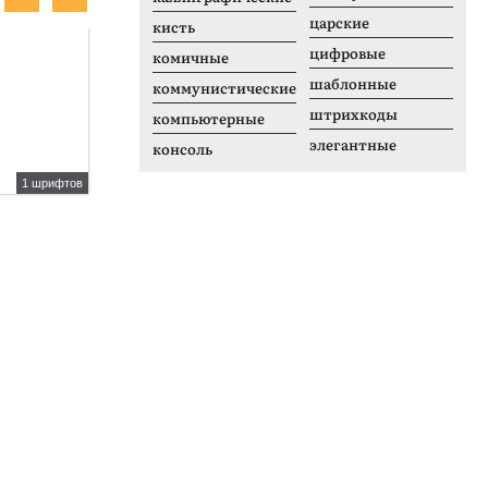
царские
кисть
Платный шрифт
Н
цифровые
комичные
шаблонные
коммунистические
штрихкоды
компьютерные
элегантные
консоль
1 шрифтов
1 шрифтов
El Moderna
C