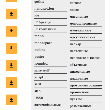
gothic
легкие
handwritten
лыжи
ide
массивные
IT бренды
моноширинные
IT компании
мультяшные
mono
мусульманские
monospace
наскар
outline
настенные
poster
неоновые вывески
rounded
объемные
sans-serif
пиксельные
script
плакатные
serif
программирование
slab
прописные
USSR
пустые
автомобильные
размазанные