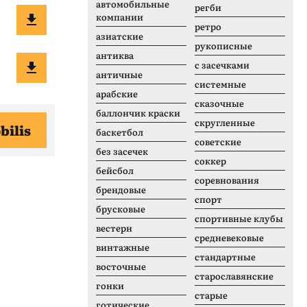
автомобильные
регби
компании
ретро
азиатские
рукописные
антиква
с засечками
античные
системные
арабские
сказочные
баллончик краски
скругленные
bilis
баскетбол
советские
без засечек
соккер
бейсбол
соревнования
брендовые
спорт
брусковые
спортивные клубы
вестерн
средневековые
винтажные
стандартные
восточные
старославянские
гонки
старые
готические