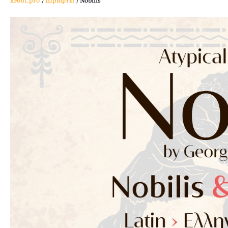
xFont.pro
/
Шрифты
/
Nobilis