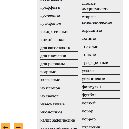
старые
граффити
американские
греческие
старые
кириллические
гуглфонтс
страшные
декоративные
теннис
дикий запад
толстые
для заголовков
тонкие
для постеров
трафаретные
для рекламы
ужасы
жирные
украинские
заглавные
формула 1
из иконок
футбол
из сказок
хоккей
изысканные
хорор
иконочные
хоррор
калиграфические
хэллоуин
каллиграфические