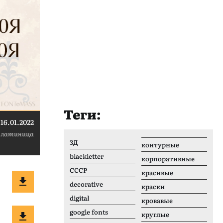
Теги:
16.01.2022
 латиница
3Д
контурные
blackletter
корпоративные
CCCР
красивые
decorative
краски
digital
кровавые
google fonts
круглые