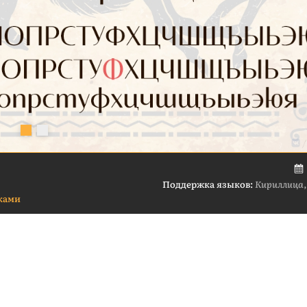
Поддержка языков:
Кириллица,
чками