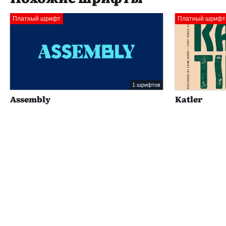
Платный шрифт
Платный шрифт
1 шрифтов
Assembly
Katler