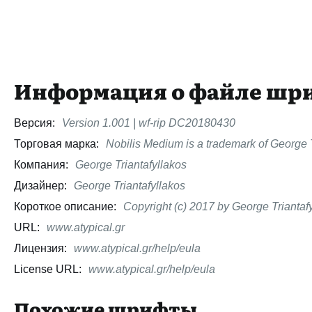
Информация о файле шр
Версия:
Version 1.001 | wf-rip DC20180430
Торговая марка:
Nobilis Medium is a trademark of George T
Компания:
George Triantafyllakos
Дизайнер:
George Triantafyllakos
Короткое описание:
Copyright (c) 2017 by George Triantafyl
URL:
www.atypical.gr
Лицензия:
www.atypical.gr/help/eula
License URL:
www.atypical.gr/help/eula
Похожие шрифты