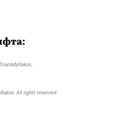
ифта:
riantafyllakos.
lakos. All rights reserved.