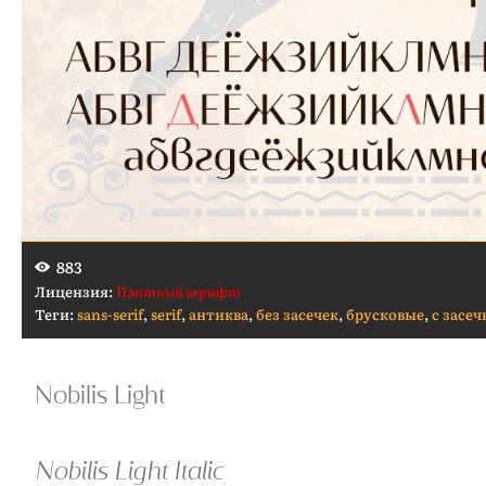
883
Лицензия:
Платный шрифт
Теги:
sans-serif
,
serif
,
антиква
,
без засечек
,
брусковые
,
с засе