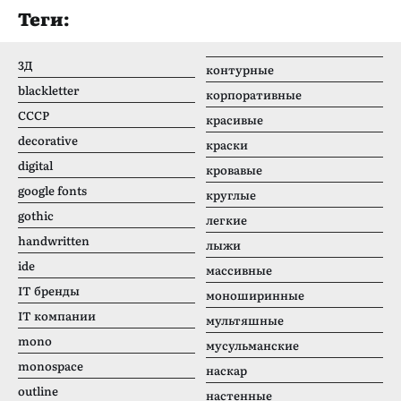
Теги:
3Д
контурные
blackletter
корпоративные
CCCР
красивые
decorative
краски
digital
кровавые
google fonts
круглые
gothic
легкие
handwritten
лыжи
ide
массивные
IT бренды
моноширинные
IT компании
мультяшные
mono
мусульманские
monospace
наскар
outline
настенные