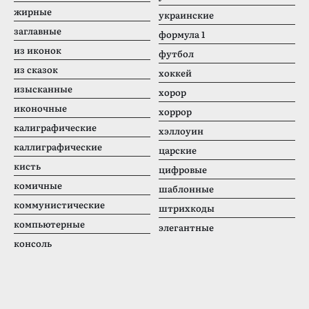
жирные
украинские
заглавные
формула 1
из иконок
футбол
из сказок
хоккей
изысканные
хорор
иконочные
хоррор
калиграфические
хэллоуин
каллиграфические
царские
кисть
цифровые
комичные
шаблонные
коммунистические
штрихкоды
компьютерные
элегантные
консоль