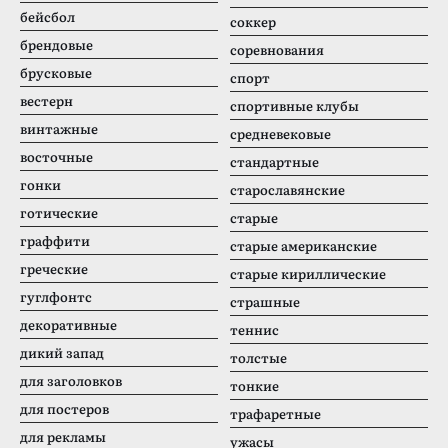
бейсбол
соккер
брендовые
соревнования
брусковые
спорт
вестерн
спортивные клубы
винтажные
средневековые
восточные
стандартные
гонки
старославянские
готические
старые
граффити
старые американские
греческие
старые кириллические
гуглфонтс
страшные
декоративные
теннис
дикий запад
толстые
для заголовков
тонкие
для постеров
трафаретные
для рекламы
ужасы