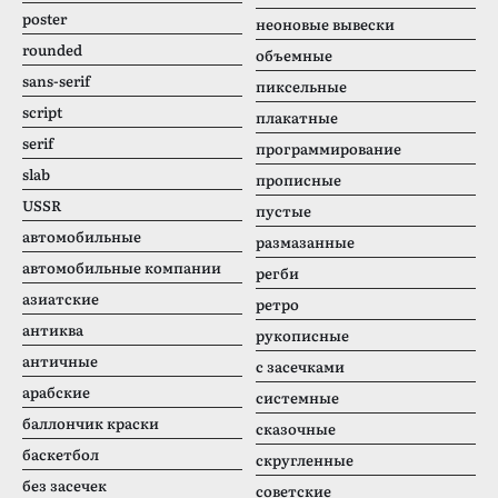
poster
неоновые вывески
rounded
объемные
sans-serif
пиксельные
script
плакатные
serif
программирование
slab
прописные
USSR
пустые
автомобильные
размазанные
автомобильные компании
регби
азиатские
ретро
антиква
рукописные
античные
с засечками
арабские
системные
баллончик краски
сказочные
баскетбол
скругленные
без засечек
советские