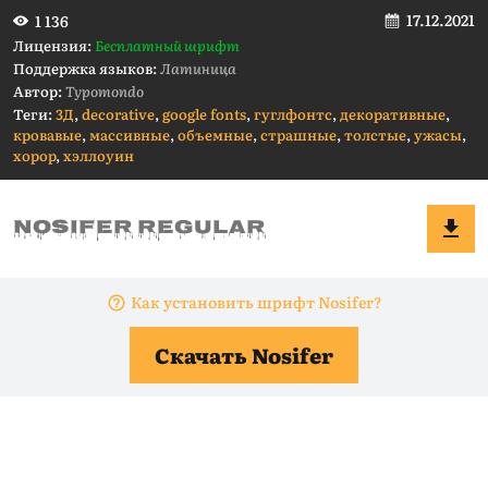
17.12.2021
1 136
Лицензия:
Бесплатный шрифт
Поддержка языков:
Латиница
Автор:
Typomondo
Теги:
3Д
,
decorative
,
google fonts
,
гуглфонтс
,
декоративные
,
кровавые
,
массивные
,
объемные
,
страшные
,
толстые
,
ужасы
,
хорор
,
хэллоуин
Как установить шрифт Nosifer?
Скачать Nosifer