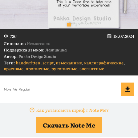
18.07.2024
726
Лицензия:
Неизвестно
Поддержка языков:
Латиница
Автор:
Pakka Design Studio
Теги:
handwritten
,
script
,
изысканные
,
каллиграфические
,
красивые
,
прописные
,
рукописные
,
элегантные
Как установить шрифт Note Me?
Скачать Note Me