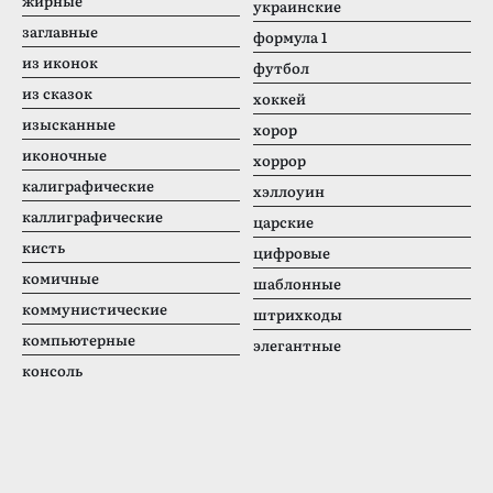
жирные
украинские
заглавные
формула 1
из иконок
футбол
из сказок
хоккей
изысканные
хорор
иконочные
хоррор
калиграфические
хэллоуин
каллиграфические
царские
кисть
цифровые
комичные
шаблонные
коммунистические
штрихкоды
компьютерные
элегантные
консоль