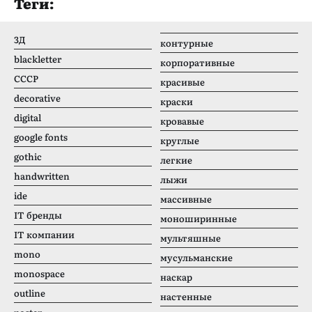
Теги:
3Д
контурные
blackletter
корпоративные
CCCР
красивые
decorative
краски
digital
кровавые
google fonts
круглые
gothic
легкие
handwritten
лыжи
ide
массивные
IT бренды
моноширинные
IT компании
мультяшные
mono
мусульманские
monospace
наскар
outline
настенные