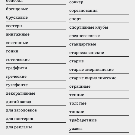
бейсбол
соккер
брендовые
соревнования
брусковые
спорт
вестерн
спортивные клубы
винтажные
средневековые
восточные
стандартные
гонки
старославянские
готические
старые
граффити
старые американские
греческие
старые кириллические
гуглфонтс
страшные
декоративные
теннис
дикий запад
толстые
для заголовков
тонкие
для постеров
трафаретные
для рекламы
ужасы