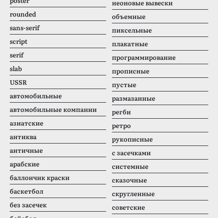
poster
неоновые вывески
rounded
объемные
sans-serif
пиксельные
script
плакатные
serif
программирование
slab
прописные
USSR
пустые
автомобильные
размазанные
автомобильные компании
регби
азиатские
ретро
антиква
рукописные
античные
с засечками
арабские
системные
баллончик краски
сказочные
баскетбол
скругленные
без засечек
советские