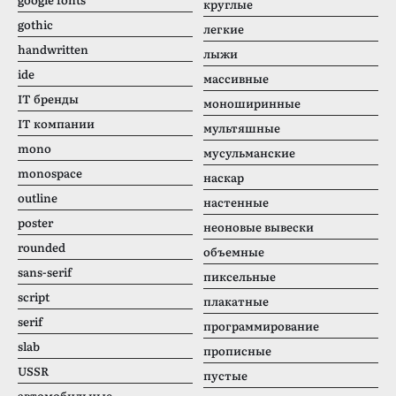
круглые
gothic
легкие
handwritten
лыжи
ide
массивные
IT бренды
моноширинные
IT компании
мультяшные
mono
мусульманские
monospace
наскар
outline
настенные
poster
неоновые вывески
rounded
объемные
sans-serif
пиксельные
script
плакатные
serif
программирование
slab
прописные
USSR
пустые
автомобильные