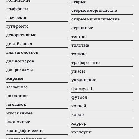
старые
граффити
старые американские
греческие
старые кириллические
гуглфонтс
страшные
декоративные
теннис
дикий запад
толстые
для заголовков
тонкие
для постеров
трафаретные
для рекламы
ужасы
жирные
украинские
заглавные
формула 1
из иконок
футбол
из сказок
хоккей
изысканные
хорор
иконочные
хоррор
калиграфические
хэллоуин
каллиграфические