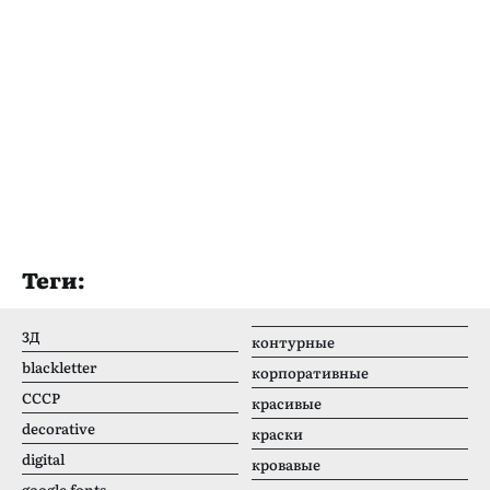
Теги:
3Д
контурные
blackletter
корпоративные
CCCР
красивые
decorative
краски
digital
кровавые
google fonts