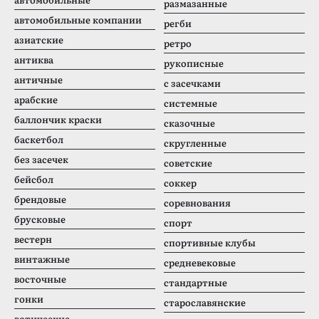
размазанные
автомобильные компании
регби
азиатские
ретро
антиква
рукописные
античные
с засечками
арабские
системные
баллончик краски
сказочные
баскетбол
скругленные
без засечек
советские
бейсбол
соккер
брендовые
соревнования
брусковые
спорт
вестерн
спортивные клубы
винтажные
средневековые
восточные
стандартные
гонки
старославянские
готические