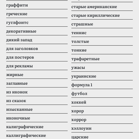
граффити
старые американские
греческие
старые кириллические
гуглфонтс
страшные
декоративные
теннис
дикий запад
толстые
для заголовков
тонкие
для постеров
трафаретные
для рекламы
ужасы
жирные
украинские
заглавные
формула 1
из иконок
футбол
из сказок
хоккей
изысканные
хорор
иконочные
хоррор
калиграфические
хэллоуин
каллиграфические
царские